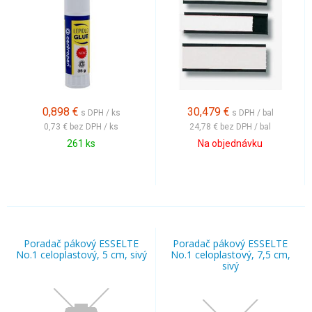
0,898
€
30,479
€
s DPH / ks
s DPH / bal
0,73 €
bez DPH / ks
24,78 €
bez DPH / bal
261 ks
Na objednávku
Poradač pákový ESSELTE
Poradač pákový ESSELTE
No.1 celoplastový, 5 cm, sivý
No.1 celoplastový, 7,5 cm,
sivý