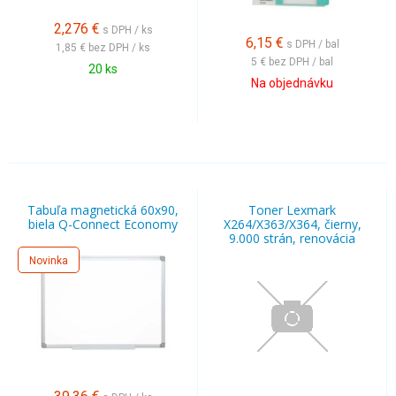
2,276
€
s DPH / ks
6,15
€
s DPH / bal
1,85 €
bez DPH / ks
5 €
bez DPH / bal
20 ks
Na objednávku
Tabuľa magnetická 60x90,
Toner Lexmark
biela Q-Connect Economy
X264/X363/X364, čierny,
9.000 strán, renovácia
Novinka