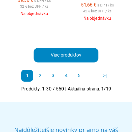
39,36
€
s DPH / ks
51,66
€
s DPH / ks
32 €
bez DPH / ks
42 €
bez DPH / ks
Na objednávku
Na objednávku
Viac produktov
1
2
3
4
5
…
>|
Produkty:
1
-
30
/
550
| Aktuálna strana:
1
/
19
Najdôležitejšie novinky priamo na váš