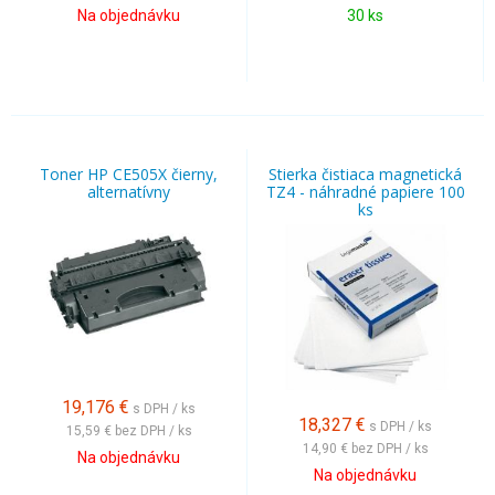
Na objednávku
30 ks
Toner HP CE505X čierny,
Stierka čistiaca magnetická
alternatívny
TZ4 - náhradné papiere 100
ks
19,176
€
s DPH / ks
18,327
€
s DPH / ks
15,59 €
bez DPH / ks
14,90 €
bez DPH / ks
Na objednávku
Na objednávku