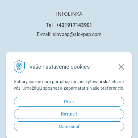
INFOLINKA
Tel.:
+421917143901
E-mail: slovpap@slovpap.com
VŠETKO O NÁKUPE
Vaše nastavenie cookies
Obchodné podmienky
Ochana osobných údajov
Súbory cookie nám pomáhajú pri poskytovaní služieb pre
Registrácia nového zákazníka
vás. Umožňujú spoznať a zapamätať si vaše preferencie.
Žiadosť o registráciu na ďalší predaj
Prijať
Zabudnuté heslo
Nastaviť
© 2026 SLOVPAP SK •
NextShop
&
e-shop Pohoda Connector
by
NextCom
Odmietnuť
s.r.o.