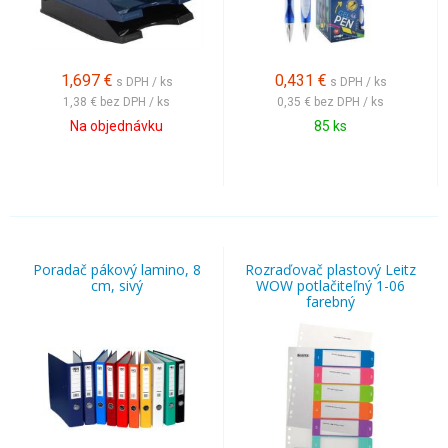
1,697
€
0,431
€
s DPH / ks
s DPH / ks
1,38 €
bez DPH / ks
0,35 €
bez DPH / ks
Na objednávku
85 ks
Poradač pákový lamino, 8
Rozraďovač plastový Leitz
cm, sivý
WOW potlačiteľný 1-06
farebný