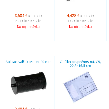
3,604
€
4,428
€
s DPH / ks
s DPH / ks
2,93 €
bez DPH / ks
3,60 €
bez DPH / ks
Na objednávku
Na objednávku
Farbiaci valček Motex 20 mm
Obálka bezpečnostná, C5,
22,5x16,5 cm