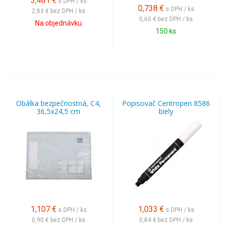
3,481
€
s DPH / ks
0,738
€
s DPH / ks
2,83 €
bez DPH / ks
0,60 €
bez DPH / ks
Na objednávku
150 ks
Obálka bezpečnostná, C4,
Popisovač Centropen 8586
36,5x24,5 cm
biely
1,107
€
1,033
€
s DPH / ks
s DPH / ks
0,90 €
bez DPH / ks
0,84 €
bez DPH / ks