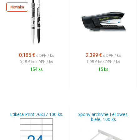
Novinka
0,185
€
2,399
€
s DPH / ks
s DPH / ks
0,15 €
bez DPH / ks
1,95 €
bez DPH / ks
154 ks
15 ks
Etiketa Print 70x37 100 ks.
Spony archívne Fellowes,
biele, 100 ks