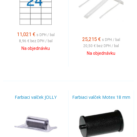
11,021
€
s DPH / bal
25,215
€
s DPH / bal
8,96 €
bez DPH / bal
20,50 €
bez DPH / bal
Na objednávku
Na objednávku
Farbiaci valček JOLLY
Farbiaci valček Motex 18 mm