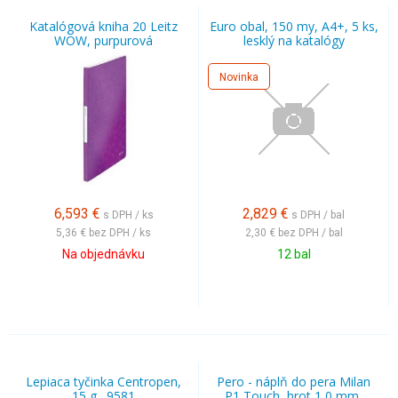
Katalógová kniha 20 Leitz
Euro obal, 150 my, A4+, 5 ks,
WOW, purpurová
lesklý na katalógy
Novinka
6,593
€
2,829
€
s DPH / ks
s DPH / bal
5,36 €
bez DPH / ks
2,30 €
bez DPH / bal
Na objednávku
12 bal
Lepiaca tyčinka Centropen,
Pero - náplň do pera Milan
15 g., 9581
P1 Touch, hrot 1,0 mm,