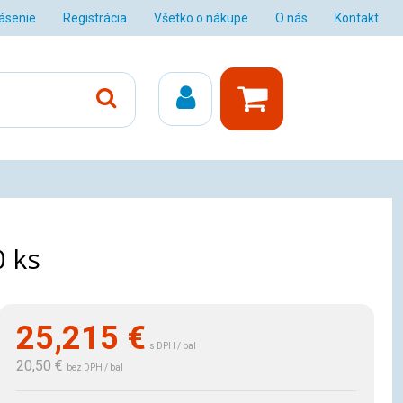
lásenie
Registrácia
Všetko o nákupe
O nás
Kontakt
0 ks
25,215
€
s DPH / bal
20,50 €
bez DPH / bal