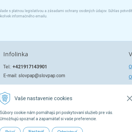
ade s platnou legislatívou a zásadami ochrany osobných údajov. Súhlas potvrdí
okoľvek informačného emailu.
Infolinka
V
Tel.:
+421917143901
O
E-mail: slovpap@slovpap.com
O
R
Ž
Vaše nastavenie cookies
Z
Súbory cookie nám pomáhajú pri poskytovaní služieb pre vás.
Umožňujú spoznať a zapamätať si vaše preferencie.
Prijať
Nastaviť
Odmietnuť