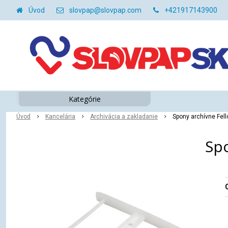
Úvod
slovpap@slovpap.com
+421917143900
Kategórie
Úvod
Kancelária
Archivácia a zakladanie
Spony archívne Fell
Spo
O