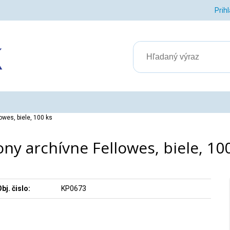
Prih
owes, biele, 100 ks
ny archívne Fellowes, biele, 10
bj. čislo:
KP0673