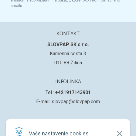
emailom alebo kliknutím na odkaz z ktoréhokoľvek informačného
emailu.
KONTAKT
SLOVPAP SK s.r.o.
Kamenná cesta 3
010 88 Žilina
INFOLINKA
Tel.:
+421917143901
E-mail: slovpap@slovpap.com
VŠETKO O NÁKUPE
Vaše nastavenie cookies
Obchodné podmienky