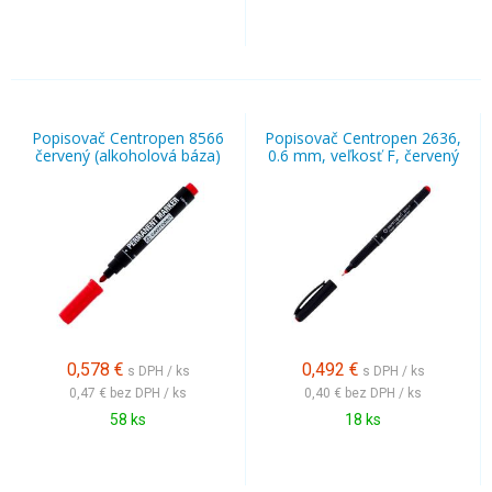
Popisovač Centropen 8566
Popisovač Centropen 2636,
červený (alkoholová báza)
0.6 mm, veľkosť F, červený
0,578
€
0,492
€
s DPH / ks
s DPH / ks
0,47 €
bez DPH / ks
0,40 €
bez DPH / ks
58 ks
18 ks