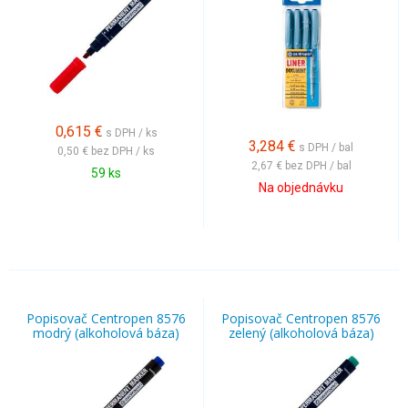
0,615
€
s DPH / ks
3,284
€
s DPH / bal
0,50 €
bez DPH / ks
2,67 €
bez DPH / bal
59 ks
Na objednávku
Popisovač Centropen 8576
Popisovač Centropen 8576
modrý (alkoholová báza)
zelený (alkoholová báza)