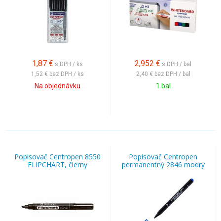
1,87
€
2,952
€
s DPH / ks
s DPH / bal
1,52 €
bez DPH / ks
2,40 €
bez DPH / bal
Na objednávku
1 bal
Popisovač Centropen 8550
Popisovač Centropen
FLIPCHART, čierny
permanentný 2846 modrý