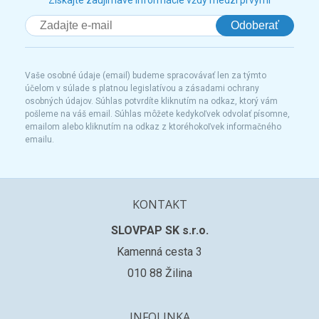
Získajte zaujímavé informácie vždy medzi prvými
Odoberať
Vaše osobné údaje (email) budeme spracovávať len za týmto
účelom v súlade s platnou legislatívou a zásadami ochrany
osobných údajov. Súhlas potvrdíte kliknutím na odkaz, ktorý vám
pošleme na váš email. Súhlas môžete kedykoľvek odvolať písomne,
emailom alebo kliknutím na odkaz z ktoréhokoľvek informačného
emailu.
KONTAKT
SLOVPAP SK s.r.o.
Kamenná cesta 3
010 88 Žilina
INFOLINKA