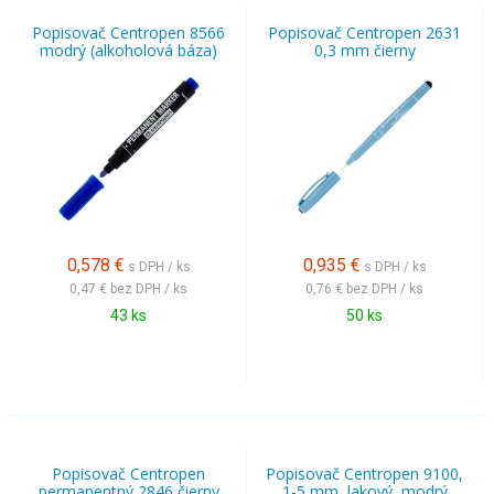
Popisovač Centropen 8566
Popisovač Centropen 2631
modrý (alkoholová báza)
0,3 mm čierny
0,578
€
0,935
€
s DPH / ks
s DPH / ks
0,47 €
bez DPH / ks
0,76 €
bez DPH / ks
43 ks
50 ks
Popisovač Centropen
Popisovač Centropen 9100,
permanentný 2846 čierny
1-5 mm, lakový, modrý