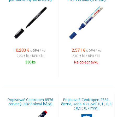
0,283
€
2,571
€
s DPH / ks
s DPH / ks
0,23 €
bez DPH / ks
2,09 €
bez DPH / ks
330 ks
Na objednávku
Popisovač Centropen 8576
Popisovač Centropen 2631,
červený (alkoholová báza)
čierna, sada 4 ks (veľ. 0,1 ; 0,3
; 0,5 ; 0,7 mm)