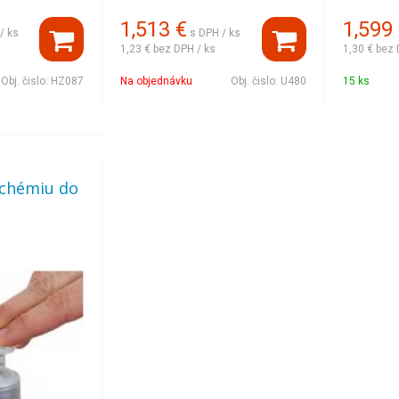
1,513
€
1,599
/ ks
s DPH / ks
1,23 €
bez DPH / ks
1,30 €
bez 
Obj. čislo:
HZ087
Na objednávku
Obj. čislo:
U480
15 ks
 chémiu do