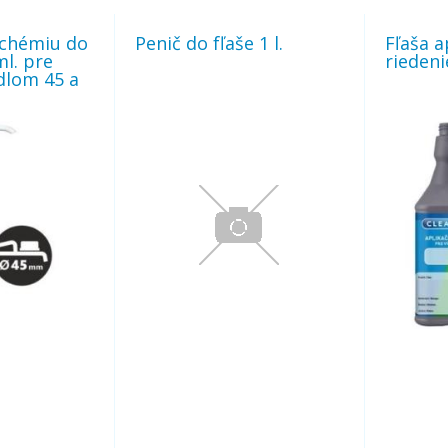
 chémiu do
Penič do fľaše 1 l.
Fľaša a
ml. pre
riedenie
dlom 45 a