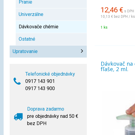
Pranie
12,46
€
s DPH 
Univerzálne
10,13 €
bez DPH / ks
Dávkovače chémie
1 ks
Ostatné
Upratovanie
Dávkovač na
fľaše, 2 ml.
Telefonické objednávky
0917 143 901
0917 143 900
Doprava zadarmo
pre objednávky nad 50 €
bez DPH