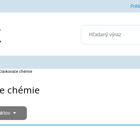
Prih
Dávkovače chémie
e chémie
uktov