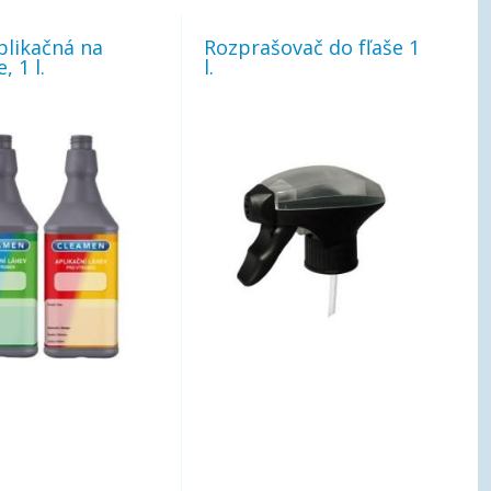
plikačná na
Rozprašovač do fľaše 1
, 1 l.
l.