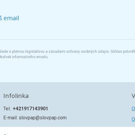
š email
ade s platnou legislatívou a zásadami ochrany osobných údajov. Súhlas potvrdí
okoľvek informačného emailu.
Infolinka
V
Tel.:
+421917143901
O
E-mail: slovpap@slovpap.com
O
R