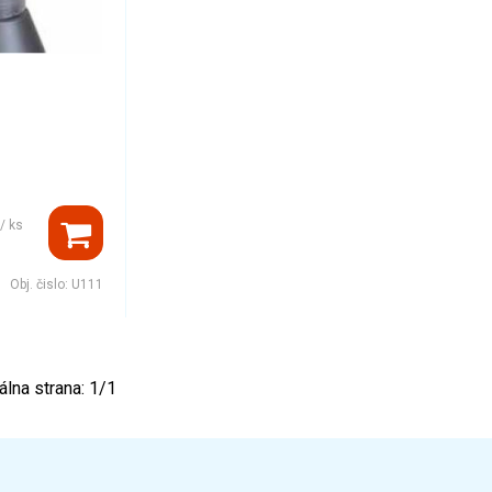
/ ks
Obj. čislo:
U111
álna strana:
1
/
1