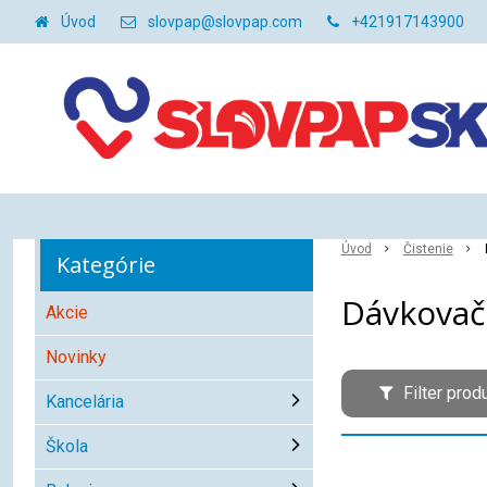
Úvod
slovpap@slovpap.com
+421917143900
Úvod
Čistenie
Kategórie
Dávkovač
Akcie
Novinky
Filter prod
Kancelária
Škola