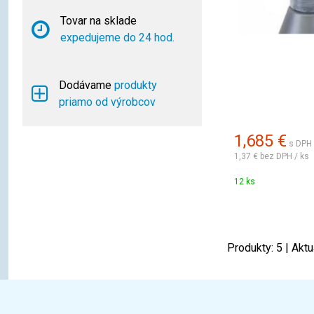
Tovar na sklade
expedujeme do 24 hod.
Dodávame
produkty
priamo od výrobcov
1,685
€
s DPH 
1,37 €
bez DPH / ks
12 ks
Produkty:
5
| Aktu