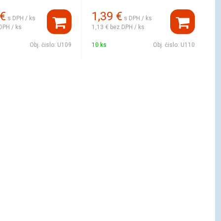
€
1,39
€
s DPH / ks
s DPH / ks
DPH / ks
1,13 €
bez DPH / ks
Obj. čislo:
U109
10 ks
Obj. čislo:
U110