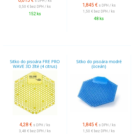
0,615
€
s DPH / ks
1,845
€
s DPH / ks
0,50 €
bez DPH / ks
1,50 €
bez DPH / ks
152 ks
48 ks
Sitko do pisoára FRE PRO
Sitko do pisoára modré
WAVE 3D žlté (4 citrus)
(oceán)
4,28
€
1,845
€
s DPH / ks
s DPH / ks
3,48 €
bez DPH / ks
1,50 €
bez DPH / ks