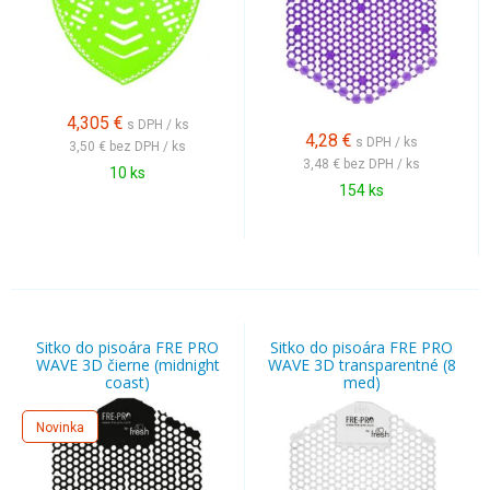
4,305
€
s DPH / ks
4,28
€
s DPH / ks
3,50 €
bez DPH / ks
3,48 €
bez DPH / ks
10 ks
154 ks
Sitko do pisoára FRE PRO
Sitko do pisoára FRE PRO
WAVE 3D čierne (midnight
WAVE 3D transparentné (8
coast)
med)
Novinka