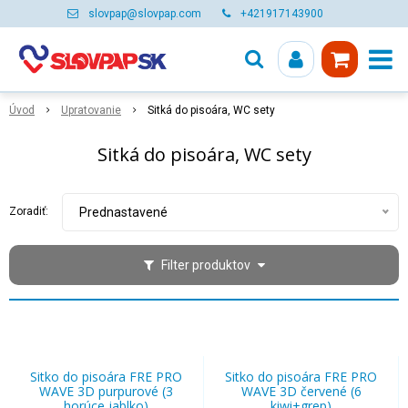
slovpap@slovpap.com
+421917143900
Úvod
Upratovanie
Sitká do pisoára, WC sety
Sitká do pisoára, WC sety
Zoradiť:
Prednastavené
Filter produktov
Sitko do pisoára FRE PRO
Sitko do pisoára FRE PRO
WAVE 3D purpurové (3
WAVE 3D červené (6
horúce jablko)
kiwi+grep)