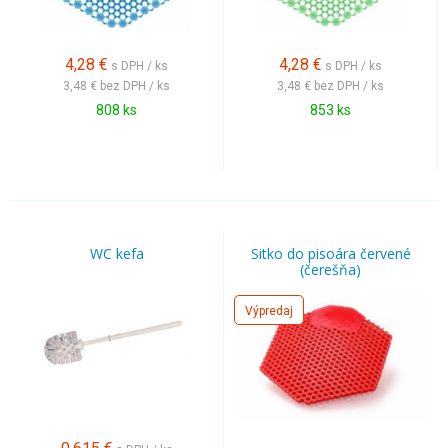
4,28
€
4,28
€
s DPH / ks
s DPH / ks
3,48 €
bez DPH / ks
3,48 €
bez DPH / ks
808 ks
853 ks
WC kefa
Sitko do pisoára červené
(čerešňa)
Výpredaj