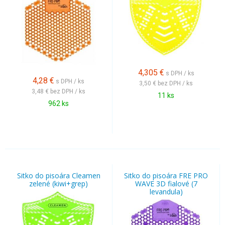
4,305
€
s DPH / ks
4,28
€
s DPH / ks
3,50 €
bez DPH / ks
3,48 €
bez DPH / ks
11 ks
962 ks
Sitko do pisoára Cleamen
Sitko do pisoára FRE PRO
zelené (kiwi+grep)
WAVE 3D fialové (7
levandula)