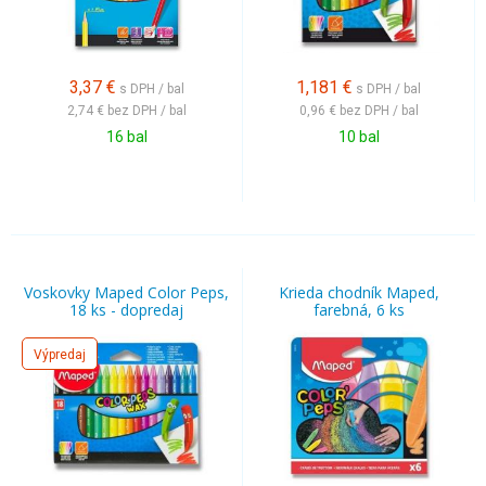
3,37
€
1,181
€
s DPH / bal
s DPH / bal
2,74 €
bez DPH / bal
0,96 €
bez DPH / bal
16 bal
10 bal
Voskovky Maped Color Peps,
Krieda chodník Maped,
18 ks - dopredaj
farebná, 6 ks
Výpredaj