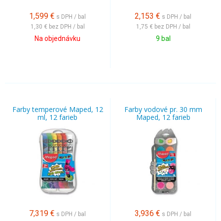
1,599
€
2,153
€
s DPH / bal
s DPH / bal
1,30 €
bez DPH / bal
1,75 €
bez DPH / bal
Na objednávku
9 bal
Farby temperové Maped, 12
Farby vodové pr. 30 mm
ml, 12 farieb
Maped, 12 farieb
7,319
€
3,936
€
s DPH / bal
s DPH / bal