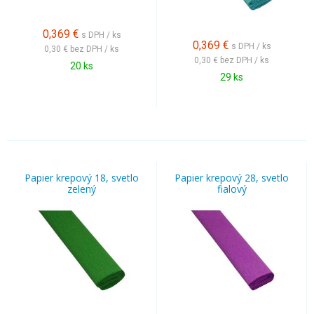
0,369
€
s DPH / ks
0,369
€
s DPH / ks
0,30 €
bez DPH / ks
0,30 €
bez DPH / ks
20 ks
29 ks
Papier krepový 18, svetlo
Papier krepový 28, svetlo
zelený
fialový