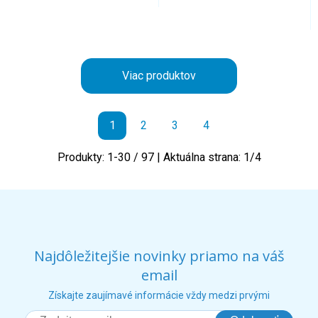
Viac produktov
1
2
3
4
Produkty:
1
-
30
/
97
| Aktuálna strana:
1
/
4
Najdôležitejšie novinky priamo na váš
email
Získajte zaujímavé informácie vždy medzi prvými