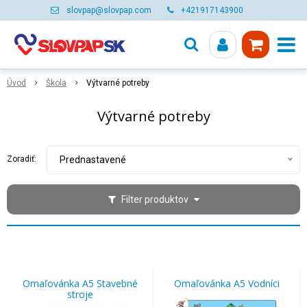
slovpap@slovpap.com
+421917143900
Úvod
Škola
Výtvarné potreby
Výtvarné potreby
Zoradiť:
Prednastavené
Filter produktov
Omaľovánka A5 Stavebné
Omaľovánka A5 Vodníci
stroje