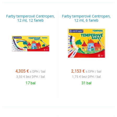
Farby temperové Centropen,
Farby temperové Centropen,
12 ml, 12 farieb
12 ml, 6 farieb
4,305
€
2,153
€
s DPH / bal
s DPH / bal
3,50 €
bez DPH / bal
1,75 €
bez DPH / bal
17 bal
31 bal