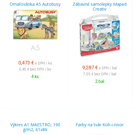
Omaľovánka A5 Autobusy
Zábavné samolepky Maped
Creativ
0,473
€
s DPH / ks
9,287
€
s DPH / bal
0,45 €
bez DPH / ks
7,55 €
bez DPH / bal
4 ks
2 bal
Výkres A1 MAESTRO, 190
Farby na tvár Koh-i-noor
g/m2, 61x86