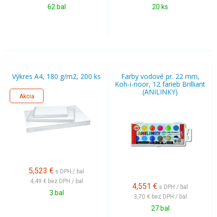
62 bal
20 ks
Výkres A4, 180 g/m2, 200 ks
Farby vodové pr. 22 mm,
Koh-i-noor, 12 farieb Brilliant
(ANILINKY)
Akcia
5,523
€
s DPH / bal
4,49 €
bez DPH / bal
4,551
€
s DPH / bal
3 bal
3,70 €
bez DPH / bal
27 bal