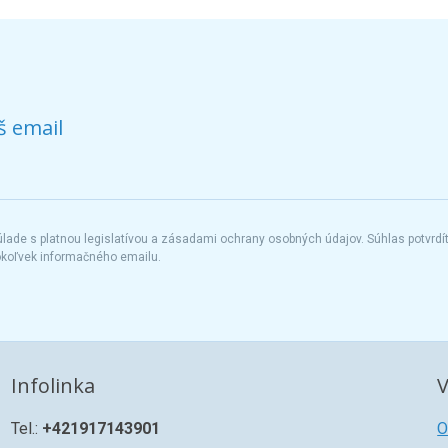
š email
ade s platnou legislatívou a zásadami ochrany osobných údajov. Súhlas potvrdí
okoľvek informačného emailu.
Infolinka
V
Tel.:
+421917143901
O