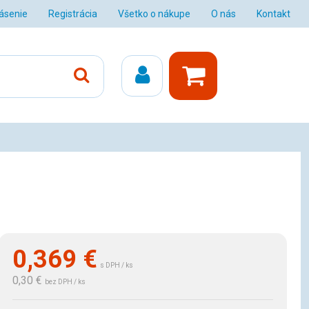
lásenie
Registrácia
Všetko o nákupe
O nás
Kontakt
0,369
€
s DPH / ks
0,30 €
bez DPH / ks