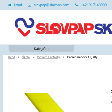
Úvod
slovpap@slovpap.com
+421917143900
Kategórie
Úvod
Škola
Výtvarné potreby
Papier krepový 10, žltý
O