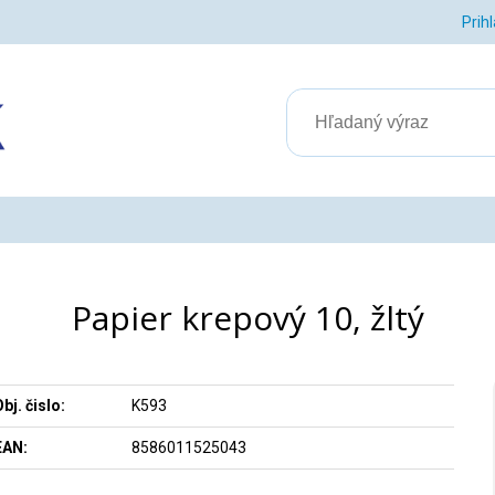
Prih
Papier krepový 10, žltý
bj. čislo:
K593
EAN:
8586011525043