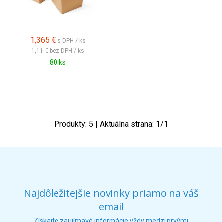
1,365
€
s DPH / ks
1,11 €
bez DPH / ks
80 ks
Produkty:
5
| Aktuálna strana:
1
/
1
Najdôležitejšie novinky priamo na váš
email
Získajte zaujímavé informácie vždy medzi prvými