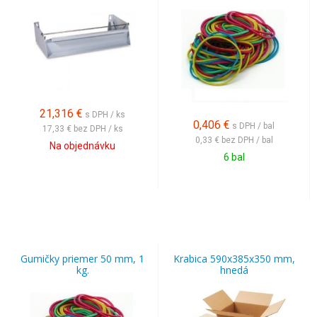
21,316
€
s DPH / ks
0,406
€
s DPH / bal
17,33 €
bez DPH / ks
0,33 €
bez DPH / bal
Na objednávku
6 bal
Gumičky priemer 50 mm, 1
Krabica 590x385x350 mm,
kg.
hnedá