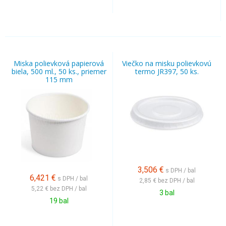
Miska polievková papierová
Viečko na misku polievkovú
biela, 500 ml., 50 ks., priemer
termo JR397, 50 ks.
115 mm
3,506
€
s DPH / bal
6,421
€
s DPH / bal
2,85 €
bez DPH / bal
5,22 €
bez DPH / bal
3 bal
19 bal