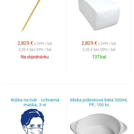
2,829
€
2,829
€
s DPH / bal
s DPH / bal
2,30 €
bez DPH / bal
2,30 €
bez DPH / bal
Na objednávku
137 bal
Rúška na tvár - ochranná
Miska polievková biela 500ml,
maska, 3-vr
PP, 100 ks