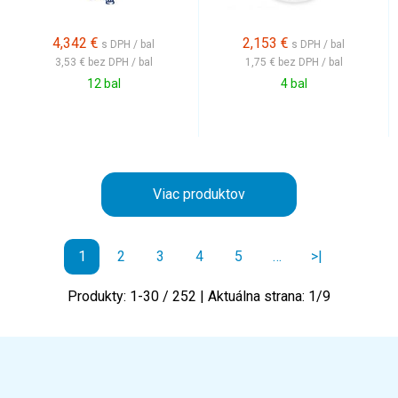
4,342
€
2,153
€
s DPH / bal
s DPH / bal
3,53 €
bez DPH / bal
1,75 €
bez DPH / bal
12 bal
4 bal
Viac produktov
1
2
3
4
5
…
>|
Produkty:
1
-
30
/
252
| Aktuálna strana:
1
/
9