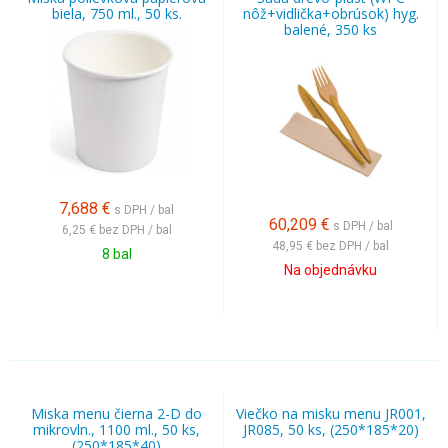
biela, 750 ml., 50 ks.
nôž+vidlička+obrúsok) hyg.
balené, 350 ks
7,688
€
s DPH / bal
60,209
€
s DPH / bal
6,25 €
bez DPH / bal
48,95 €
bez DPH / bal
8 bal
Na objednávku
Miska menu čierna 2-D do
Viečko na misku menu JR001,
mikrovln., 1100 ml., 50 ks,
JR085, 50 ks, (250*185*20)
(250*185*40)