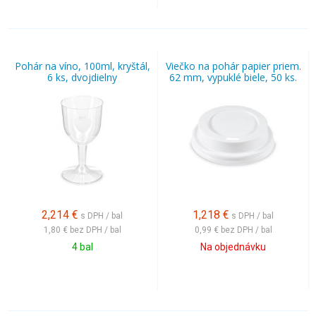
Pohár na víno, 100ml, kryštál,
Viečko na pohár papier priem.
6 ks, dvojdielny
62 mm, vypuklé biele, 50 ks.
2,214
€
1,218
€
s DPH / bal
s DPH / bal
1,80 €
bez DPH / bal
0,99 €
bez DPH / bal
4 bal
Na objednávku