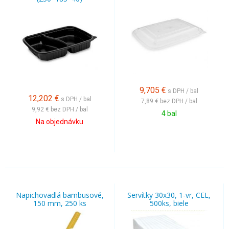
9,705
€
s DPH / bal
12,202
€
s DPH / bal
7,89 €
bez DPH / bal
9,92 €
bez DPH / bal
4 bal
Na objednávku
Napichovadlá bambusové,
Servítky 30x30, 1-vr, CEL,
150 mm, 250 ks
500ks, biele