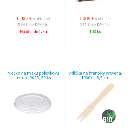
6,937
€
1,009
€
s DPH / bal
s DPH / ks
5,64 €
bez DPH / bal
0,82 €
bez DPH / ks
Na objednávku
100 ks
Viečko na misku polievkovú
Vidlička na hranolky drevená,
termo JR025, 50 ks.
1000ks, 8,5 cm