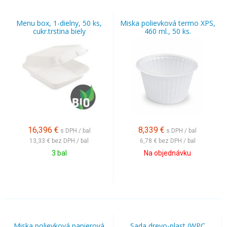
Menu box, 1-dielny, 50 ks,
Miska polievková termo XPS,
cukr.trstina biely
460 ml., 50 ks.
16,396
€
8,339
€
s DPH / bal
s DPH / bal
13,33 €
bez DPH / bal
6,78 €
bez DPH / bal
3 bal
Na objednávku
Miska polievková papierová
Sada drevo-plast (WPC