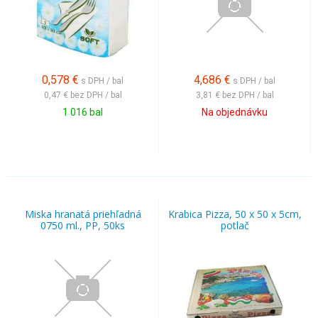
0,578
€
4,686
€
s DPH / bal
s DPH / bal
0,47 €
bez DPH / bal
3,81 €
bez DPH / bal
1 016 bal
Na objednávku
Miska hranatá priehľadná
Krabica Pizza, 50 x 50 x 5cm,
0750 ml., PP, 50ks
potlač