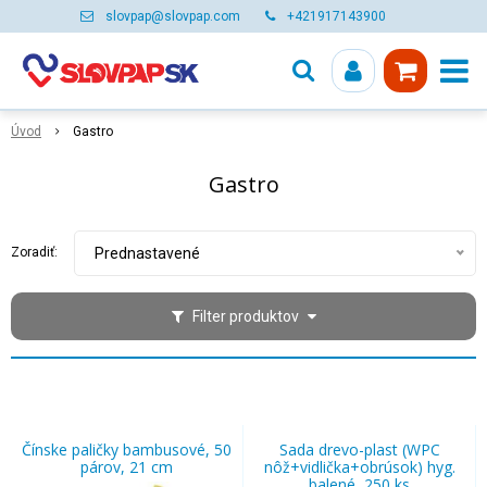
slovpap@slovpap.com
+421917143900
Úvod
Gastro
Gastro
Zoradiť:
Prednastavené
Filter produktov
Čínske paličky bambusové, 50
Sada drevo-plast (WPC
párov, 21 cm
nôž+vidlička+obrúsok) hyg.
balené, 250 ks