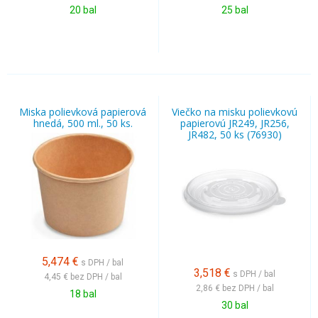
20 bal
25 bal
Miska polievková papierová
Viečko na misku polievkovú
hnedá, 500 ml., 50 ks.
papierovú JR249, JR256,
JR482, 50 ks (76930)
5,474
€
s DPH / bal
3,518
€
s DPH / bal
4,45 €
bez DPH / bal
2,86 €
bez DPH / bal
18 bal
30 bal