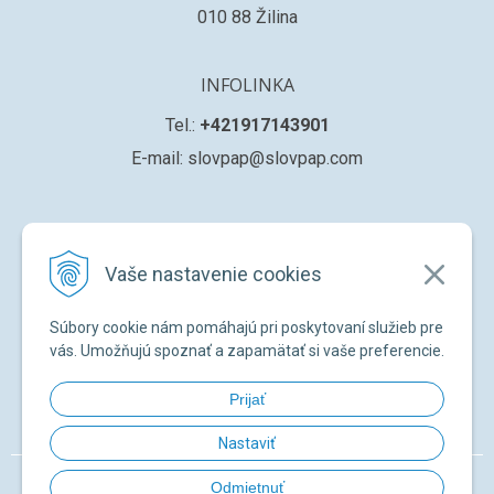
010 88 Žilina
INFOLINKA
Tel.:
+421917143901
E-mail: slovpap@slovpap.com
VŠETKO O NÁKUPE
Vaše nastavenie cookies
Obchodné podmienky
Ochana osobných údajov
Súbory cookie nám pomáhajú pri poskytovaní služieb pre
Registrácia nového zákazníka
vás. Umožňujú spoznať a zapamätať si vaše preferencie.
Žiadosť o registráciu na ďalší predaj
Prijať
Zabudnuté heslo
Nastaviť
© 2026 SLOVPAP SK •
NextShop
&
e-shop Pohoda Connector
by
NextCom
Odmietnuť