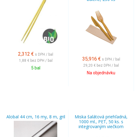
2,312
€
s DPH / bal
35,916
€
s DPH / bal
1,88 €
bez DPH / bal
29,20 €
bez DPH / bal
5 bal
Na objednávku
Alobal 44 cm, 16 my, 8 m, gril
Miska šalátová priehľadná,
1000 ml., PET, 50 ks. s
integrovaným viečkom