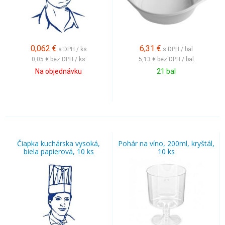
0,062
€
6,31
€
s DPH / ks
s DPH / bal
0,05 €
bez DPH / ks
5,13 €
bez DPH / bal
Na objednávku
21 bal
Čiapka kuchárska vysoká,
Pohár na víno, 200ml, kryštál,
biela papierová, 10 ks
10 ks