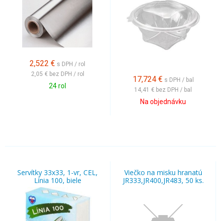
2,522
€
s DPH / rol
2,05 €
bez DPH / rol
17,724
€
s DPH / bal
24 rol
14,41 €
bez DPH / bal
Na objednávku
Servítky 33x33, 1-vr, CEL,
Viečko na misku hranatú
Línia 100, biele
JR333,JR400,JR483, 50 ks.