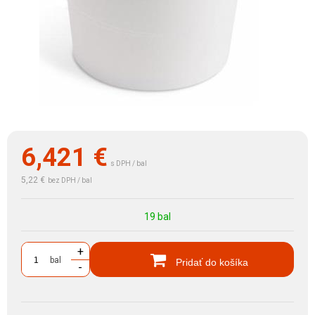
6,421
€
s DPH / bal
5,22 €
bez DPH / bal
19 bal
+
bal
Pridať do košíka
-