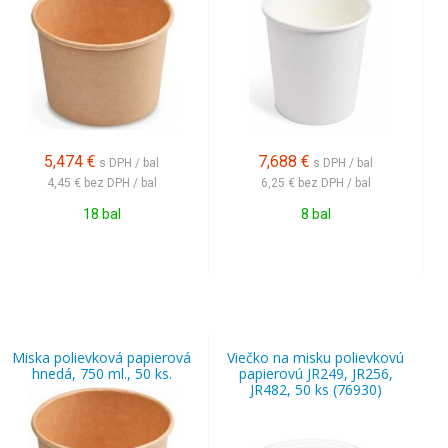
5,474
€
7,688
€
s DPH / bal
s DPH / bal
4,45 €
bez DPH / bal
6,25 €
bez DPH / bal
18 bal
8 bal
Miska polievková papierová
Viečko na misku polievkovú
hnedá, 750 ml., 50 ks.
papierovú JR249, JR256,
JR482, 50 ks (76930)