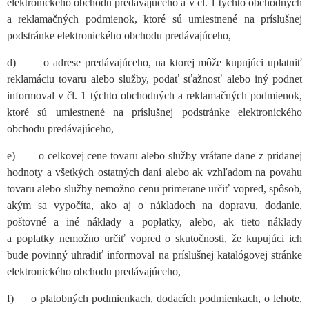
elektronického obchodu predávajúceho a v čl. 1 týchto obchodných
a reklamačných podmienok, ktoré sú umiestnené na príslušnej
podstránke elektronického obchodu predávajúceho,
d) o adrese predávajúceho, na ktorej môže kupujúci uplatniť
reklamáciu tovaru alebo služby, podať sťažnosť alebo iný podnet
informoval v čl. 1 týchto obchodných a reklamačných podmienok,
ktoré sú umiestnené na príslušnej podstránke elektronického
obchodu predávajúceho,
e) o celkovej cene tovaru alebo služby vrátane dane z pridanej
hodnoty a všetkých ostatných daní alebo ak vzhľadom na povahu
tovaru alebo služby nemožno cenu primerane určiť vopred, spôsob,
akým sa vypočíta, ako aj o nákladoch na dopravu, dodanie,
poštovné a iné náklady a poplatky, alebo, ak tieto náklady
a poplatky nemožno určiť vopred o skutočnosti, že kupujúci ich
bude povinný uhradiť informoval na príslušnej katalógovej stránke
elektronického obchodu predávajúceho,
f) o platobných podmienkach, dodacích podmienkach, o lehote,