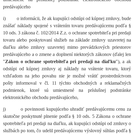
predávajúceho
i) o informácii, že ak kupujúci odstúpi od kúpnej zmluvy, bude
znášať náklady spojené s vrátením tovaru predávajúcemu podľa §
10 ods. 3 zákona č. 102/2014 Z.z. o ochrane spotrebiteľa pri predaji
tovaru alebo poskytovaní služieb na základe zmluvy uzavretej na
diaľku alebo zmluvy uzavretej mimo prevádzkových priestorov
predávajúceho a o zmene a doplnení niektorých zákonov (ďalej len
"
Zákon o ochrane spotrebiteľa pri predaji na diaľku
"), a ak
odstúpi od kúpnej zmluvy aj náklady na vrátenie tovaru, ktorý
vzhľadom na jeho povahu nie je možné vrátiť prostredníctvom
pošty informoval v čl. 11 týchto obchodných a reklamačných
podmienok, ktoré sú umiestnené na príslušnej podstránke
elektronického obchodu predávajúceho,
j) o povinnosti kupujúceho uhradiť predávajúcemu cenu za
skutočne poskytnuté plnenie podľa § 10 ods. 5
Zákona o ochrane
spotrebiteľa pri predaji na diaľku, ak kupujúci odstúpi od zmluvy o
službách po tom, čo udelil predávajúcemu výslovný súhlas podľa §