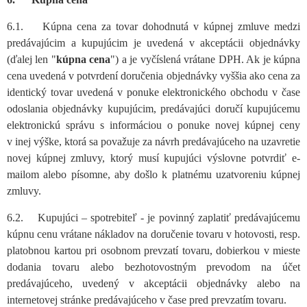
6.1. Kúpna cena za tovar dohodnutá v kúpnej zmluve medzi
predávajúcim a kupujúcim je uvedená v akceptácii objednávky
(ďalej len "
kúpna cena
") a je vyčíslená vrátane DPH. Ak je kúpna
cena uvedená v potvrdení doručenia objednávky vyššia ako cena za
identický tovar uvedená v ponuke elektronického obchodu v čase
odoslania objednávky kupujúcim, predávajúci doručí kupujúcemu
elektronickú správu s informáciou o ponuke novej kúpnej ceny
v inej výške, ktorá sa považuje za návrh predávajúceho na uzavretie
novej kúpnej zmluvy, ktorý musí kupujúci výslovne potvrdiť e-
mailom alebo písomne, aby došlo k platnému uzatvoreniu kúpnej
zmluvy.
6.2. Kupujúci – spotrebiteľ - je povinný zaplatiť predávajúcemu
kúpnu cenu vrátane nákladov na doručenie tovaru v hotovosti, resp.
platobnou kartou pri osobnom prevzatí tovaru, dobierkou v mieste
dodania tovaru alebo bezhotovostným prevodom na účet
predávajúceho, uvedený v akceptácii objednávky alebo na
internetovej stránke predávajúceho v čase pred prevzatím tovaru.