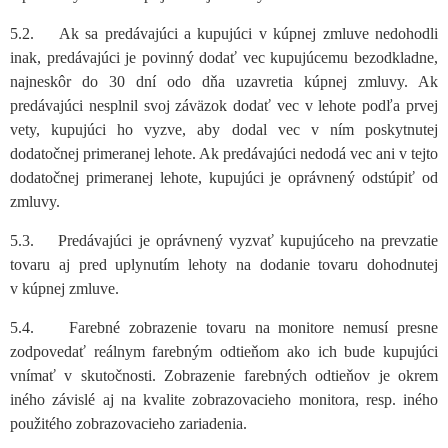
5.2. Ak sa predávajúci a kupujúci v kúpnej zmluve nedohodli
inak, predávajúci je povinný dodať vec kupujúcemu bezodkladne,
najneskôr do 30 dní odo dňa uzavretia kúpnej zmluvy. Ak
predávajúci nesplnil svoj záväzok dodať vec v lehote podľa prvej
vety, kupujúci ho vyzve, aby dodal vec v ním poskytnutej
dodatočnej primeranej lehote. Ak predávajúci nedodá vec ani v tejto
dodatočnej primeranej lehote, kupujúci je oprávnený odstúpiť od
zmluvy.
5.3. Predávajúci je oprávnený vyzvať kupujúceho na prevzatie
tovaru aj pred uplynutím lehoty na dodanie tovaru dohodnutej
v kúpnej zmluve.
5.4. Farebné zobrazenie tovaru na monitore nemusí presne
zodpovedať reálnym farebným odtieňom ako ich bude kupujúci
vnímať v skutočnosti. Zobrazenie farebných odtieňov je okrem
iného závislé aj na kvalite zobrazovacieho monitora, resp. iného
použitého zobrazovacieho zariadenia.