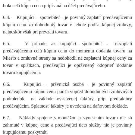
bola celá kúpna cena pripísaná na účet predávajúceho.
6.4. Kupujúci – spotrebiteľ - je povinný zaplatiť predávajúcemu
kúpnu cenu za dohodnutý tovar v lehote podľa kúpnej zmluvy,
najneskôr však pri prevzatí tovaru.
6.5. V prípade, ak kupujúci– spotrebiteľ - nezaplatí
predávajúcemu celú kúpnu cenu do momentu dodania tovaru na
Miesto a zmluvné strany sa nedohodli na zaplatení kúpnej ceny za
tovar v splátkach, predávajúci je oprávnený odoprieť dodanie
tovaru kupujúcemu.
6.6. Kupujúci – právnická osoba - je povinný zaplatiť
predávajúcemu kúpnu cenu podľa vopred dohodnutých zmluvných
podmienok na základe vystavenej faktúry, príp. predfaktúry
predávajúcim. Splatnosť faktúry je uvedená na daňovom doklade.
6.7. Náklady spojené s montážou a vynesením tovaru nie sú
zahrnuté v kúpnej cene a predávajúci tieto služby nie je povinný
kupujúcemu poskytnúť.