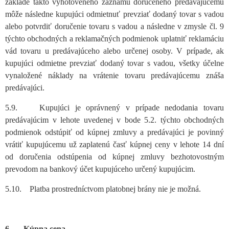
základe takto vyhotoveného záznamu doručeného predávajúcemu
môže následne kupujúci odmietnuť prevziať dodaný tovar s vadou
alebo potvrdiť doručenie tovaru s vadou a následne v zmysle čl. 9
týchto obchodných a reklamačných podmienok uplatniť reklamáciu
vád tovaru u predávajúceho alebo určenej osoby. V prípade, ak
kupujúci odmietne prevziať dodaný tovar s vadou, všetky účelne
vynaložené náklady na vrátenie tovaru predávajúcemu znáša
predávajúci.
5.9. Kupujúci je oprávnený v prípade nedodania tovaru
predávajúcim v lehote uvedenej v bode 5.2. týchto obchodných
podmienok odstúpiť od kúpnej zmluvy a predávajúci je povinný
vrátiť kupujúcemu už zaplatenú časť kúpnej ceny v lehote 14 dní
od doručenia odstúpenia od kúpnej zmluvy bezhotovostným
prevodom na bankový účet kupujúceho určený kupujúcim.
5.10. Platba prostredníctvom platobnej brány nie je možná.
6. Kúpna cena