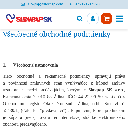
slovpap@slovpap.com
+421917143900
Všeobecné obchodné podmienky
1. Všeobecné ustanovenia
Tieto obchodné a reklamačné podmienky upravujú práva
a povinnosti zmluvných strán vyplývajúce z kúpnej zmluvy
uzatvorenej medzi predávajúcim, ktorým je
Slovpap SK s.r.o.,
Kamenná cesta 3, 010 88 Žilina, IČO: 44 22 99 50, zapísaná v
Obchodnom registri Okresného súdu Žilina, odd.: Sro, vl. č.
55439/L, (ďalej len "predávajúci") a kupujúcim, ktorej predmetom
je kúpa a predaj tovaru na internetovej stránke elektronického
obchodu predávajúceho.