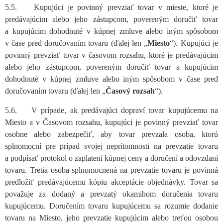
5.5. Kupujúci je povinný prevziať tovar v mieste, ktoré je
predávajúcim alebo jeho zástupcom, povereným doručiť tovar
a kupujúcim dohodnuté v kúpnej zmluve alebo iným spôsobom
v čase pred doručovaním tovaru (ďalej len „
Miesto
“). Kupujúci je
povinný prevziať tovar v časovom rozsahu, ktoré je predávajúcim
alebo jeho zástupcom, povereným doručiť tovar a kupujúcim
dohodnuté v kúpnej zmluve alebo iným spôsobom v čase pred
doručovaním tovaru (ďalej len „
Časový rozsah
“).
5.6. V prípade, ak predávajúci dopraví tovar kupujúcemu na
Miesto a v Časovom rozsahu, kupujúci je povinný prevziať tovar
osobne alebo zabezpečiť, aby tovar prevzala osoba, ktorú
splnomocní pre prípad svojej neprítomnosti na prevzatie tovaru
a podpísať protokol o zaplatení kúpnej ceny a doručení a odovzdaní
tovaru. Tretia osoba splnomocnená na prevzatie tovaru je povinná
predložiť predávajúcemu kópiu akceptácie objednávky. Tovar sa
považuje za dodaný a prevzatý okamihom doručenia tovaru
kupujúcemu. Doručením tovaru kupujúcemu sa rozumie dodanie
tovaru na Miesto, jeho prevzatie kupujúcim alebo treťou osobou