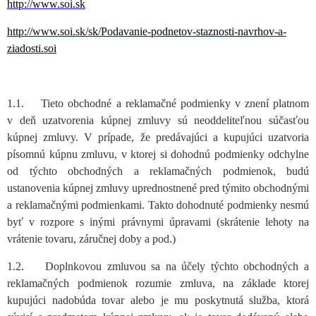
http://www.soi.sk
http://www.soi.sk/sk/Podavanie-podnetov-staznosti-navrhov-a-
ziadosti.soi
1.1. Tieto obchodné a reklamačné podmienky v znení platnom
v deň uzatvorenia kúpnej zmluvy sú neoddeliteľnou súčasťou
kúpnej zmluvy. V prípade, že predávajúci a kupujúci uzatvoria
písomnú kúpnu zmluvu, v ktorej si dohodnú podmienky odchylne
od týchto obchodných a reklamačných podmienok, budú
ustanovenia kúpnej zmluvy uprednostnené pred týmito obchodnými
a reklamačnými podmienkami. Takto dohodnuté podmienky nesmú
byť v rozpore s inými právnymi úpravami (skrátenie lehoty na
vrátenie tovaru, záručnej doby a pod.)
1.2. Doplnkovou zmluvou sa na účely týchto obchodných a
reklamačných podmienok rozumie zmluva, na základe ktorej
kupujúci nadobúda tovar alebo je mu poskytnutá služba, ktorá