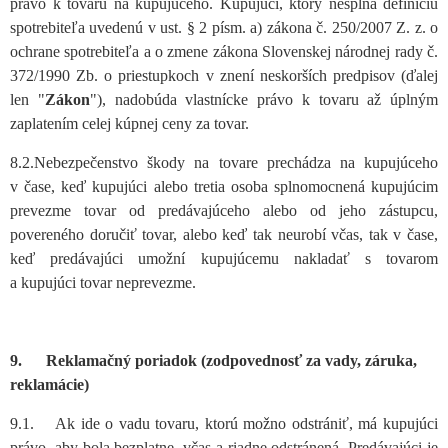
právo k tovaru na kupujúceho. Kupujúci, ktorý nespĺňa definíciu
spotrebiteľa uvedenú v ust. § 2 písm. a) zákona č. 250/2007 Z. z. o
ochrane spotrebiteľa a o zmene zákona Slovenskej národnej rady č.
372/1990 Zb. o priestupkoch v znení neskorších predpisov (ďalej
len "
Zákon
"), nadobúda vlastnícke právo k tovaru až úplným
zaplatením celej kúpnej ceny za tovar.
8.2.Nebezpečenstvo škody na tovare prechádza na kupujúceho
v čase, keď kupujúci alebo tretia osoba splnomocnená kupujúcim
prevezme tovar od predávajúceho alebo od jeho zástupcu,
povereného doručiť tovar, alebo keď tak neurobí včas, tak v čase,
keď predávajúci umožní kupujúcemu nakladať s tovarom
a kupujúci tovar neprevezme.
9. Reklamačný poriadok (zodpovednosť za vady, záruka,
reklamácie)
9.1. Ak ide o vadu tovaru, ktorú možno odstrániť, má kupujúci
právo, aby bola bezplatne, včas a riadne odstránená. Predávajúci je