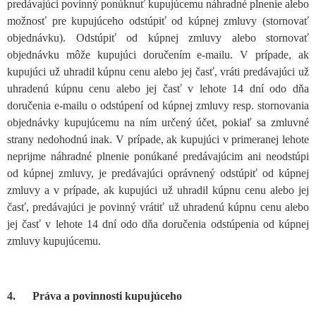
predávajúci povinný ponúknuť kupujúcemu náhradné plnenie alebo
možnosť pre kupujúceho odstúpiť od kúpnej zmluvy (stornovať
objednávku). Odstúpiť od kúpnej zmluvy alebo stornovať
objednávku môže kupujúci doručením e-mailu. V prípade, ak
kupujúci už uhradil kúpnu cenu alebo jej časť, vráti predávajúci už
uhradenú kúpnu cenu alebo jej časť v lehote 14 dní odo dňa
doručenia e-mailu o odstúpení od kúpnej zmluvy resp. stornovania
objednávky kupujúcemu na ním určený účet, pokiaľ sa zmluvné
strany nedohodnú inak. V prípade, ak kupujúci v primeranej lehote
neprijme náhradné plnenie ponúkané predávajúcim ani neodstúpi
od kúpnej zmluvy, je predávajúci oprávnený odstúpiť od kúpnej
zmluvy a v prípade, ak kupujúci už uhradil kúpnu cenu alebo jej
časť, predávajúci je povinný vrátiť už uhradenú kúpnu cenu alebo
jej časť v lehote 14 dní odo dňa doručenia odstúpenia od kúpnej
zmluvy kupujúcemu.
4. Práva a povinnosti kupujúceho