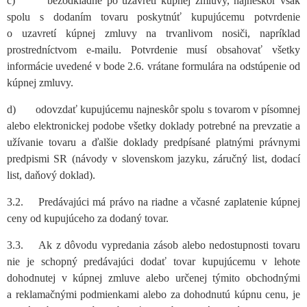
c) bezodkladne po uzavretí kúpnej zmluvy, najneskôr však
spolu s dodaním tovaru poskytnúť kupujúcemu potvrdenie
o uzavretí kúpnej zmluvy na trvanlivom nosiči, napríklad
prostredníctvom e-mailu. Potvrdenie musí obsahovať všetky
informácie uvedené v bode 2.6. vrátane formulára na odstúpenie od
kúpnej zmluvy.
d) odovzdať kupujúcemu najneskôr spolu s tovarom v písomnej
alebo elektronickej podobe všetky doklady potrebné na prevzatie a
užívanie tovaru a ďalšie doklady predpísané platnými právnymi
predpismi SR (návody v slovenskom jazyku, záručný list, dodací
list, daňový doklad).
3.2. Predávajúci má právo na riadne a včasné zaplatenie kúpnej
ceny od kupujúceho za dodaný tovar.
3.3. Ak z dôvodu vypredania zásob alebo nedostupnosti tovaru
nie je schopný predávajúci dodať tovar kupujúcemu v lehote
dohodnutej v kúpnej zmluve alebo určenej týmito obchodnými
a reklamačnými podmienkami alebo za dohodnutú kúpnu cenu, je