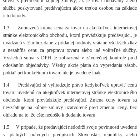
súvisí s predmetom kúpnej zmluvy, ak je tovar dodávaný alebo
služba poskytovaná predávajúcim alebo treťou osobou na základe
ich dohody.
1.3. Zobrazená kúpna cena za tovar na akejkoľvek internetovej
stránke elektronického obchodu, ktorú prevádzkuje predávajúci, je
uvádzaná v Eur bez dane z pridanej hodnoty vrátane všetkých zliav
a nezahŕňa cenu za prepravu tovaru alebo iné voliteľné služby.
Výsledná suma s DPH je zobrazená v záverečnej kontrole pred
odoslaním objednávky. Všetky akcie platia do vypredania zásob,
pokiaľ pri konkrétnom tovare nie je uvedené inak.
1.4. Predávajúci si vyhradzuje právo kedykoľvek upraviť cenu
tovaru uvedenú na akejkoľvek internetovej stránke elektronického
obchodu, ktorú prevádzkuje predávajúci. Zmena ceny tovaru sa
nevzťahuje na kúpne zmluvy uzatvorené pred zmenou ceny, bez
ohľadu na to, že ešte nedošlo k dodaniu tovaru.
1.5. V prípade, že predávajúci nedodrží svoje povinnosti uvedené
v platných právnych predpisoch Slovenskej republiky alebo