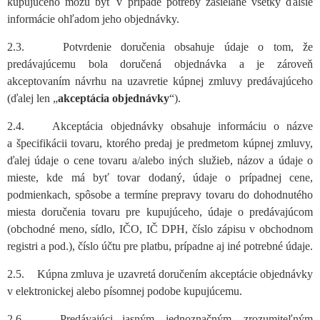
kupujúceho môžu byť v prípade potreby zasielané všetky ďalšie
informácie ohľadom jeho objednávky.
2.3. Potvrdenie doručenia obsahuje údaje o tom, že
predávajúcemu bola doručená objednávka a je zároveň
akceptovaním návrhu na uzavretie kúpnej zmluvy predávajúceho
(ďalej len „
akceptácia objednávky
“).
2.4. Akceptácia objednávky obsahuje informáciu o názve
a špecifikácii tovaru, ktorého predaj je predmetom kúpnej zmluvy,
ďalej údaje o cene tovaru a/alebo iných služieb, názov a údaje o
mieste, kde má byť tovar dodaný, údaje o prípadnej cene,
podmienkach, spôsobe a termíne prepravy tovaru do dohodnutého
miesta doručenia tovaru pre kupujúceho, údaje o predávajúcom
(obchodné meno, sídlo, IČO, IČ DPH, číslo zápisu v obchodnom
registri a pod.), číslo účtu pre platbu, prípadne aj iné potrebné údaje.
2.5. Kúpna zmluva je uzavretá doručením akceptácie objednávky
v elektronickej alebo písomnej podobe kupujúcemu.
2.6. Predávajúci jasným, jednoznačným, zrozumiteľným