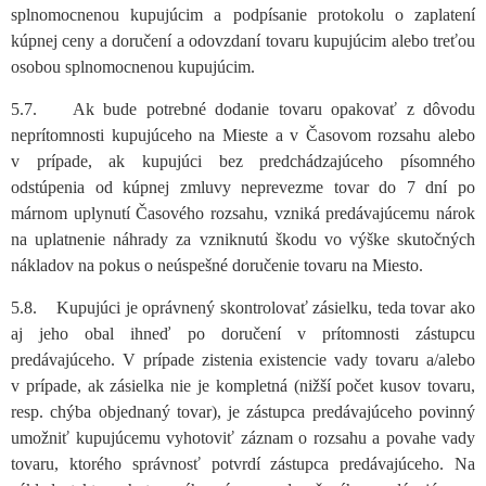
splnomocnenou kupujúcim a podpísanie protokolu o zaplatení
kúpnej ceny a doručení a odovzdaní tovaru kupujúcim alebo treťou
osobou splnomocnenou kupujúcim.
5.7. Ak bude potrebné dodanie tovaru opakovať z dôvodu
neprítomnosti kupujúceho na Mieste a v Časovom rozsahu alebo
v prípade, ak kupujúci bez predchádzajúceho písomného
odstúpenia od kúpnej zmluvy neprevezme tovar do 7 dní po
márnom uplynutí Časového rozsahu, vzniká predávajúcemu nárok
na uplatnenie náhrady za vzniknutú škodu vo výške skutočných
nákladov na pokus o neúspešné doručenie tovaru na Miesto.
5.8. Kupujúci je oprávnený skontrolovať zásielku, teda tovar ako
aj jeho obal ihneď po doručení v prítomnosti zástupcu
predávajúceho. V prípade zistenia existencie vady tovaru a/alebo
v prípade, ak zásielka nie je kompletná (nižší počet kusov tovaru,
resp. chýba objednaný tovar), je zástupca predávajúceho povinný
umožniť kupujúcemu vyhotoviť záznam o rozsahu a povahe vady
tovaru, ktorého správnosť potvrdí zástupca predávajúceho. Na