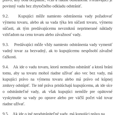
povinný vadu bez zbytočného odkladu odstrániť.
9.2. Kupujúci môže namiesto odstránenia vady požadovať
výmenu tovaru, alebo ak sa vada týka len súčasti tovaru, výmenu
súčasti, ak tým predávajúcemu nevzniknú neprimerané náklady
vzhľadom na cenu tovaru alebo závažnosť vady.
9.3. Predávajúci môže vždy namiesto odstránenia vady vymeniť
vadný tovar za bezvadný, ak to kupujúcemu nespôsobí závažné
ťažkosti.
9.4. Ak ide o vadu tovaru, ktorú nemožno odstrániť a ktorá bráni
tomu, aby sa tovaru mohol riadne užívať ako vec bez vady, má
kupujúci právo na výmenu tovaru alebo má právo od kúpnej
zmluvy odstúpiť. Tie isté práva prislúchajú kupujúcemu, ak ide síce
o odstrániteľné vady, ak však kupujúci nemôže pre opätovné
vyskytnutie sa vady po oprave alebo pre väčší počet vád tovar
riadne užívať.
9.5. Ak ide o iné neodstrániteľné vady, má kupujúci právo na