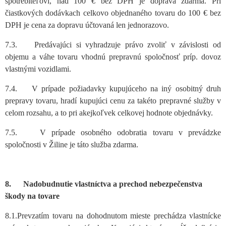
spotrebiteľovi, nad 100 € bez DPH je doprava zdarma. Pri
čiastkových dodávkach celkovo objednaného tovaru do 100 € bez
DPH je cena za dopravu účtovaná len jednorazovo.
7.3. Predávajúci si vyhradzuje právo zvoliť v závislosti od
objemu a váhe tovaru vhodnú prepravnú spoločnosť príp. dovoz
vlastnými vozidlami.
7.4. V prípade požiadavky kupujúceho na iný osobitný druh
prepravy tovaru, hradí kupujúci cenu za takéto prepravné služby v
celom rozsahu, a to pri akejkoľvek celkovej hodnote objednávky.
7.5. V prípade osobného odobratia tovaru v prevádzke
spoločnosti v Žiline je táto služba zdarma.
8. Nadobudnutie vlastníctva a prechod nebezpečenstva
škody na tovare
8.1.Prevzatím tovaru na dohodnutom mieste prechádza vlastnícke