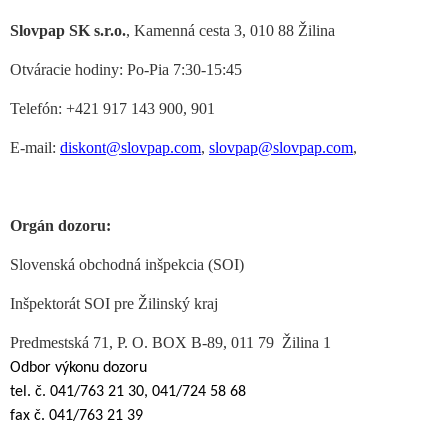
Slovpap SK s.r.o.
, Kamenná cesta 3, 010 88 Žilina
Otváracie hodiny: Po-Pia 7:30-15:45
Telefón: +421 917 143 900, 901
E-mail:
diskont@slovpap.com
,
slovpap@slovpap.com
,
Orgán dozoru:
Slovenská obchodná inšpekcia (SOI)
Inšpektorát SOI pre Žilinský kraj
Predmestská 71, P. O. BOX B-89, 011 79 Žilina 1
Odbor výkonu dozoru
tel. č. 041/763 21 30, 041/724 58 68
fax č. 041/763 21 39