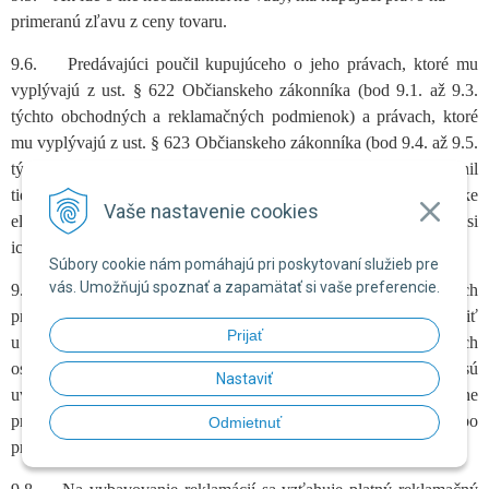
primeranú zľavu z ceny tovaru.
9.6. Predávajúci poučil kupujúceho o jeho právach, ktoré mu
vyplývajú z ust. § 622 Občianskeho zákonníka (bod 9.1. až 9.3.
týchto obchodných a reklamačných podmienok) a právach, ktoré
mu vyplývajú z ust. § 623 Občianskeho zákonníka (bod 9.4. až 9.5.
týchto obchodných a reklamačných podmienok) tak, že umiestnil
tieto obchodné a reklamačné podmienky na príslušnej podstránke
Vaše nastavenie cookies
elektronického obchodu predávajúceho a kupujúci mal možnosť si
ich prečítať v čase pred odoslaním objednávky.
Súbory cookie nám pomáhajú pri poskytovaní služieb pre
vás. Umožňujú spoznať a zapamätať si vaše preferencie.
9.7. Predávajúci zodpovedá za vady tovaru v zmysle platných
predpisov SR a kupujúci je povinný reklamáciu uplatniť
Prijať
u predávajúceho alebo u určenej osoby. Informácie o určených
osobách a servisných miestach pre záručný a pozáručný servis sú
Nastaviť
uvedené na zadnej strane záručného listu alebo ich poskytne
predávajúci kupujúcemu na požiadanie telefonicky alebo
Odmietnuť
prostredníctvom e-mailu.