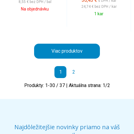
30,43
€
s DPH / kar
8,55 €
bez DPH / bal
24,74 €
bez DPH / kar
Na objednávku
1 kar
Viac produktov
1
2
Produkty:
1
-
30
/
37
| Aktuálna strana:
1
/
2
Najdôležitejšie novinky priamo na váš