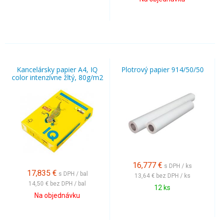
Kancelársky papier A4, IQ
Plotrový papier 914/50/50
color intenzívne žltý, 80g/m2
16,777
€
s DPH / ks
17,835
€
s DPH / bal
13,64 €
bez DPH / ks
14,50 €
bez DPH / bal
12 ks
Na objednávku