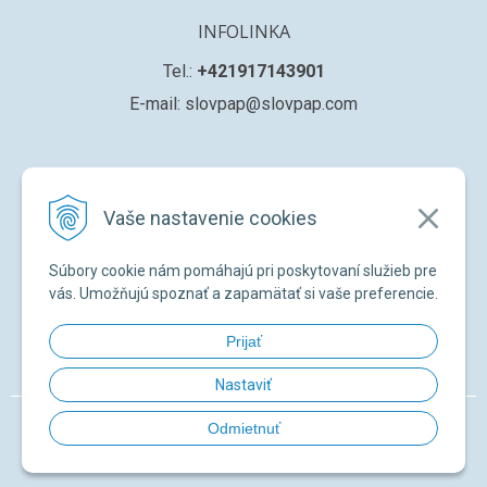
INFOLINKA
Tel.:
+421917143901
E-mail: slovpap@slovpap.com
VŠETKO O NÁKUPE
Vaše nastavenie cookies
Obchodné podmienky
Ochana osobných údajov
Súbory cookie nám pomáhajú pri poskytovaní služieb pre
Registrácia nového zákazníka
vás. Umožňujú spoznať a zapamätať si vaše preferencie.
Žiadosť o registráciu na ďalší predaj
Prijať
Zabudnuté heslo
Nastaviť
© 2026 SLOVPAP SK •
NextShop
&
e-shop Pohoda Connector
by
NextCom
Odmietnuť
s.r.o.