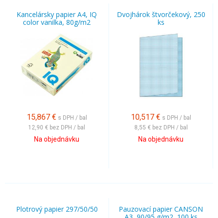
Kancelársky papier A4, IQ
Dvojhárok štvorčekový, 250
color vanilka, 80g/m2
ks
15,867
€
10,517
€
s DPH / bal
s DPH / bal
12,90 €
bez DPH / bal
8,55 €
bez DPH / bal
Na objednávku
Na objednávku
Plotrový papier 297/50/50
Pauzovací papier CANSON
A3, 90/95 g/m2, 100 ks