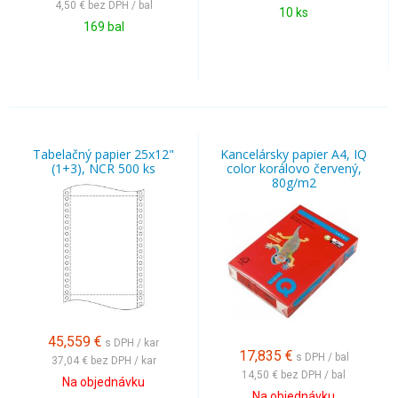
4,50 €
bez DPH / bal
10 ks
169 bal
Tabelačný papier 25x12"
Kancelársky papier A4, IQ
(1+3), NCR 500 ks
color korálovo červený,
80g/m2
45,559
€
s DPH / kar
17,835
€
s DPH / bal
37,04 €
bez DPH / kar
14,50 €
bez DPH / bal
Na objednávku
Na objednávku