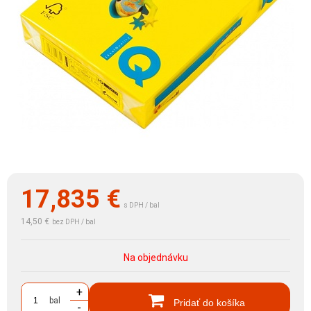
17,835
€
s DPH / bal
14,50 €
bez DPH / bal
Na objednávku
+
bal
Pridať do košíka
-