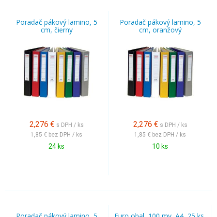
Poradač pákový lamino, 5
Poradač pákový lamino, 5
cm, čierny
cm, oranžový
2,276
€
2,276
€
s DPH / ks
s DPH / ks
1,85 €
bez DPH / ks
1,85 €
bez DPH / ks
24 ks
10 ks
Poradač pákový lamino, 5
Euro obal, 100 my, A4, 25 ks,