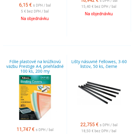
18,942
€
s DPH / bal
6,15
€
s DPH / bal
15,40 €
bez DPH / bal
5 €
bez DPH / bal
Na objednávku
Na objednávku
Fólie plastové na krúžkovú
Lišty násuvné Fellowes, 3-60
väzbu Prestige A4, priehľadné
listov, 50 ks, čierne
100 ks, 200 my
22,755
€
s DPH / bal
11,747
€
s DPH / bal
18,50 €
bez DPH / bal