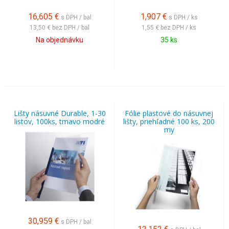
16,605
€
1,907
€
s DPH / bal
s DPH / ks
13,50 €
bez DPH / bal
1,55 €
bez DPH / ks
Na objednávku
35 ks
Lišty násuvné Durable, 1-30
Fólie plastové do násuvnej
listov, 100ks, tmavo modré
lišty, priehľadné 100 ks, 200
my
30,959
€
s DPH / bal