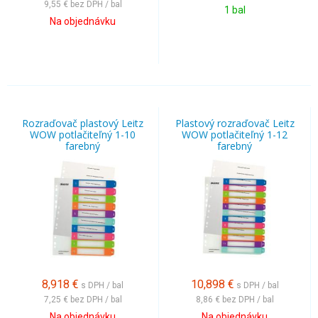
9,55 €
bez DPH / bal
1 bal
Na objednávku
Rozraďovač plastový Leitz
Plastový rozraďovač Leitz
WOW potlačiteľný 1-10
WOW potlačiteľný 1-12
farebný
farebný
8,918
€
10,898
€
s DPH / bal
s DPH / bal
7,25 €
bez DPH / bal
8,86 €
bez DPH / bal
Na objednávku
Na objednávku