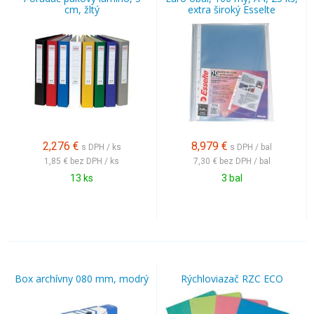
cm, žltý
extra široký Esselte
2,276
€
8,979
€
s DPH / ks
s DPH / bal
1,85 €
bez DPH / ks
7,30 €
bez DPH / bal
13 ks
3 bal
Box archívny 080 mm, modrý
Rýchloviazač RZC ECO