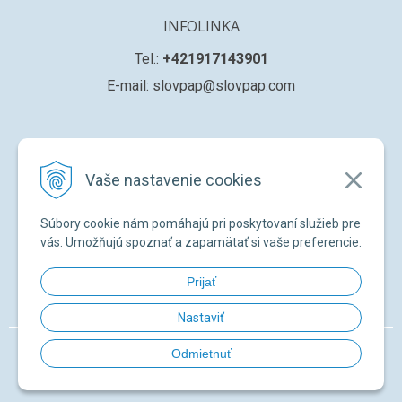
INFOLINKA
Tel.:
+421917143901
E-mail: slovpap@slovpap.com
VŠETKO O NÁKUPE
Vaše nastavenie cookies
Obchodné podmienky
Ochana osobných údajov
Súbory cookie nám pomáhajú pri poskytovaní služieb pre
Registrácia nového zákazníka
vás. Umožňujú spoznať a zapamätať si vaše preferencie.
Žiadosť o registráciu na ďalší predaj
Prijať
Zabudnuté heslo
Nastaviť
© 2026 SLOVPAP SK •
NextShop
&
e-shop Pohoda Connector
by
NextCom
Odmietnuť
s.r.o.