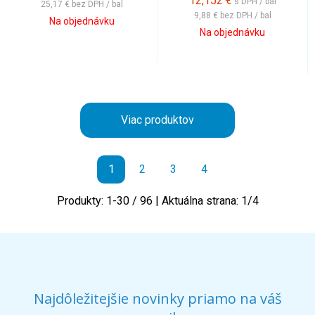
12,152
€
s DPH / bal
25,17 €
bez DPH / bal
9,88 €
bez DPH / bal
Na objednávku
Na objednávku
Viac produktov
1
2
3
4
Produkty:
1
-
30
/
96
| Aktuálna strana:
1
/
4
Najdôležitejšie novinky priamo na váš