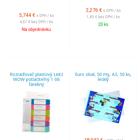
2,276
€
s DPH / ks
5,744
€
s DPH / ks
1,85 €
bez DPH / ks
4,67 €
bez DPH / ks
20 ks
Na objednávku
Rozraďovač plastový Leitz
Euro obal, 50 my, A3, 50 ks,
WOW potlačiteľný 1-06
lesklý
farebný