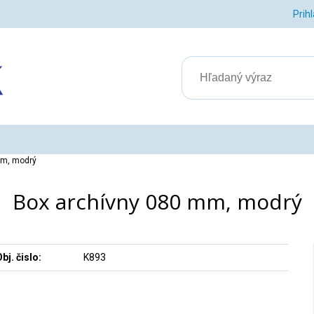
Prih
mm, modrý
Box archívny 080 mm, modrý
bj. čislo:
K893