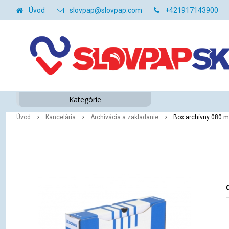
Úvod
slovpap@slovpap.com
+421917143900
Kategórie
Úvod
Kancelária
Archivácia a zakladanie
Box archívny 080 
O