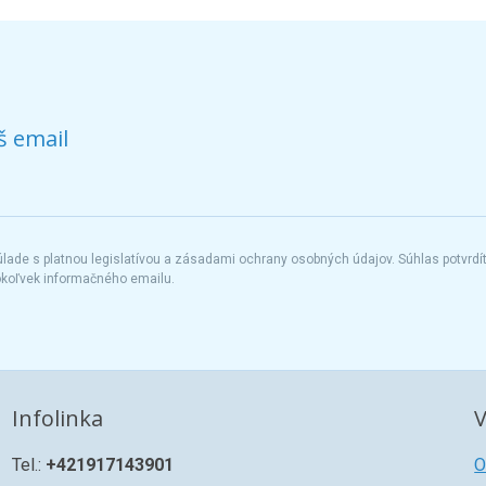
š email
ade s platnou legislatívou a zásadami ochrany osobných údajov. Súhlas potvrdí
okoľvek informačného emailu.
Infolinka
V
Tel.:
+421917143901
O