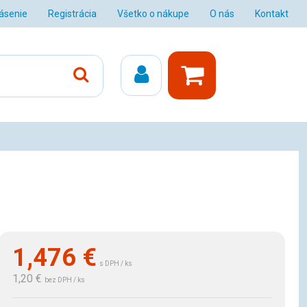
lásenie
Registrácia
Všetko o nákupe
O nás
Kontakt
1,476
€
s DPH / ks
1,20 €
bez DPH / ks