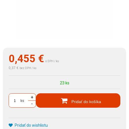
0,455
€
s DPH / ks
0,37 €
bez DPH / ks
23 ks
+
ks
Pridať do košíka
-
Pridať do wishlistu