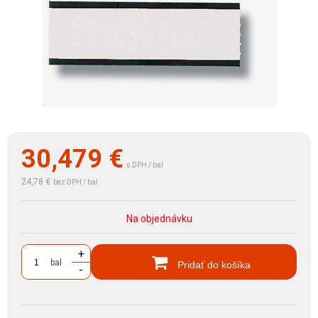
30,479
€
s DPH / bal
24,78 €
bez DPH / bal
Na objednávku
+
bal
Pridať do košíka
-