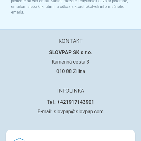
pošleme na váš email. Súhlas môžete kedykoľvek odvolať písomne,
emailom alebo kliknutím na odkaz z ktoréhokoľvek informačného
emailu.
KONTAKT
SLOVPAP SK s.r.o.
Kamenná cesta 3
010 88 Žilina
INFOLINKA
Tel.:
+421917143901
E-mail: slovpap@slovpap.com
VŠETKO O NÁKUPE