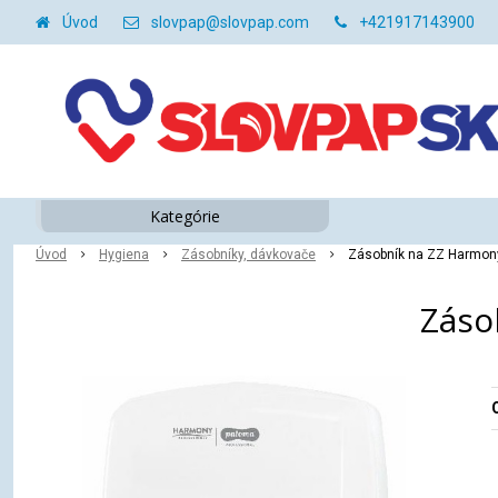
Úvod
slovpap@slovpap.com
+421917143900
Kategórie
Úvod
Hygiena
Zásobníky, dávkovače
Zásobník na ZZ Harmony 
Záso
O