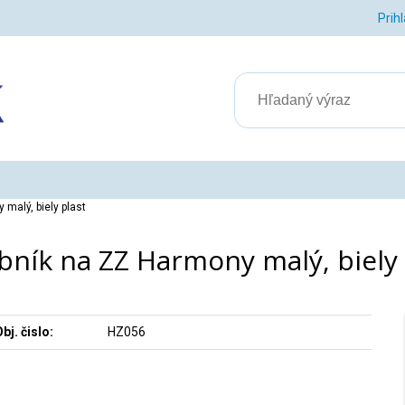
Prih
malý, biely plast
bník na ZZ Harmony malý, biely 
bj. čislo:
HZ056