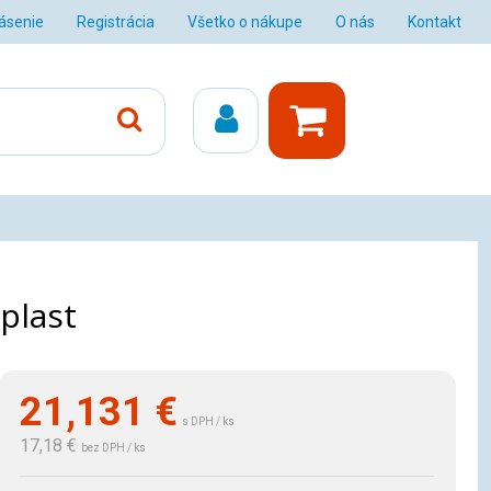
lásenie
Registrácia
Všetko o nákupe
O nás
Kontakt
plast
21,131
€
s DPH / ks
17,18 €
bez DPH / ks