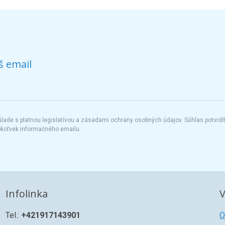
š email
ade s platnou legislatívou a zásadami ochrany osobných údajov. Súhlas potvrdí
okoľvek informačného emailu.
Infolinka
V
Tel.:
+421917143901
O