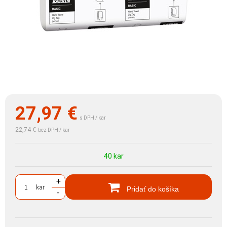
27,97
€
s DPH / kar
22,74 €
bez DPH / kar
40 kar
+
kar
Pridať do košíka
-