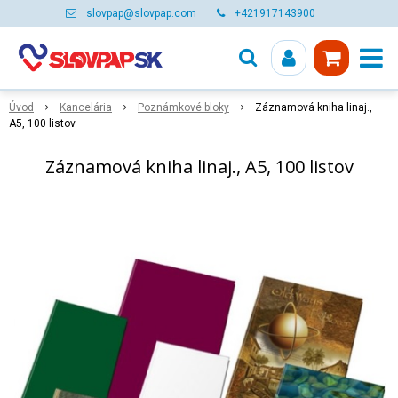
slovpap@slovpap.com
+421917143900
Úvod
Kancelária
Poznámkové bloky
Záznamová kniha linaj.,
A5, 100 listov
Záznamová kniha linaj., A5, 100 listov