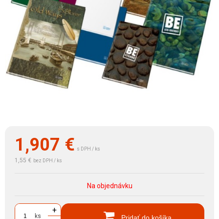
1,907
€
s DPH / ks
1,55 €
bez DPH / ks
Na objednávku
+
ks
Pridať do košíka