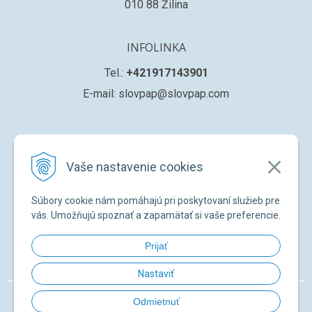
010 88 Žilina
INFOLINKA
Tel.:
+421917143901
E-mail: slovpap@slovpap.com
VŠETKO O NÁKUPE
Vaše nastavenie cookies
Obchodné podmienky
Ochana osobných údajov
Súbory cookie nám pomáhajú pri poskytovaní služieb pre
Registrácia nového zákazníka
vás. Umožňujú spoznať a zapamätať si vaše preferencie.
Žiadosť o registráciu na ďalší predaj
Prijať
Zabudnuté heslo
Nastaviť
© 2026 SLOVPAP SK •
NextShop
&
e-shop Pohoda Connector
by
NextCom
Odmietnuť