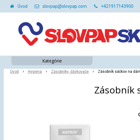
Úvod
slovpap@slovpap.com
+421917143900
Kategórie
Úvod
Hygiena
Zásobníky, dávkovače
Zásobník sáčkov na dámsk
Zásobník s
O