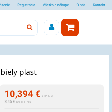
lásenie
Registrácia
Všetko o nákupe
O nás
Kontakt
biely plast
10,394
€
s DPH / ks
8,45 €
bez DPH / ks