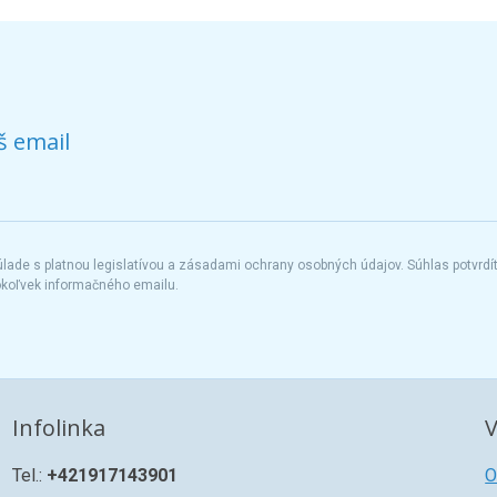
š email
ade s platnou legislatívou a zásadami ochrany osobných údajov. Súhlas potvrdí
okoľvek informačného emailu.
Infolinka
V
Tel.:
+421917143901
O