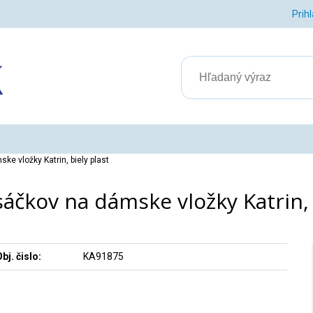
Prih
e vložky Katrin, biely plast
áčkov na dámske vložky Katrin, 
bj. čislo:
KA91875