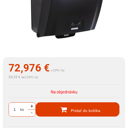
72,976
€
s DPH / ks
59,33 €
bez DPH / ks
Na objednávku
+
ks
Pridať do košíka
-