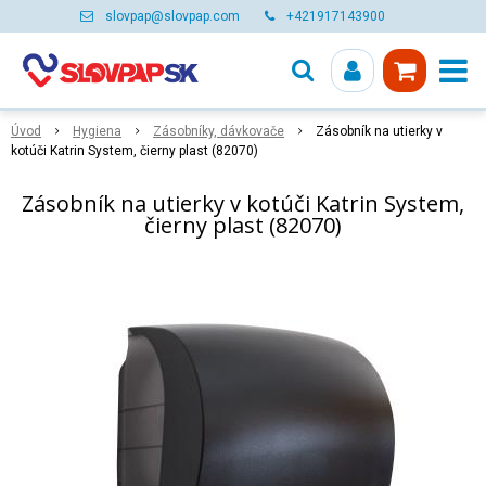
slovpap@slovpap.com
+421917143900
Úvod
Hygiena
Zásobníky, dávkovače
Zásobník na utierky v
kotúči Katrin System, čierny plast (82070)
Zásobník na utierky v kotúči Katrin System,
čierny plast (82070)