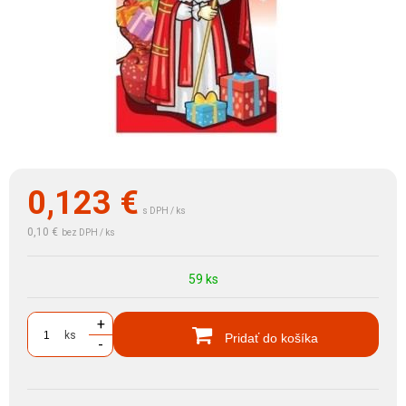
0,123
€
s DPH / ks
0,10 €
bez DPH / ks
59 ks
+
ks
Pridať do košíka
-