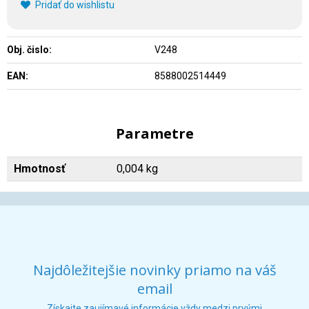
Pridať do wishlistu
Obj. čislo:
V248
EAN:
8588002514449
Parametre
Hmotnosť
0,004 kg
Najdôležitejšie novinky priamo na váš
email
Získajte zaujímavé informácie vždy medzi prvými