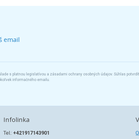
š email
ade s platnou legislatívou a zásadami ochrany osobných údajov. Súhlas potvrdí
okoľvek informačného emailu.
Infolinka
V
Tel.:
+421917143901
O