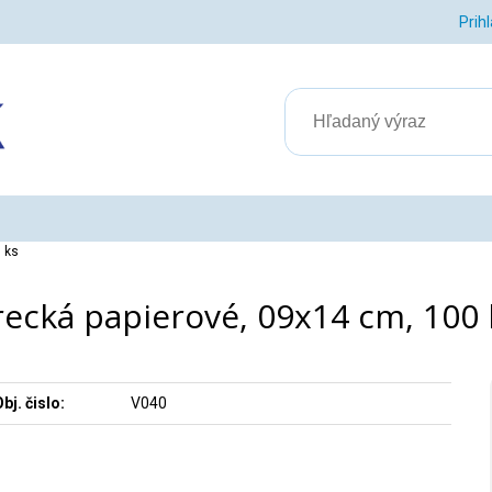
Prih
 ks
recká papierové, 09x14 cm, 100 
bj. čislo:
V040