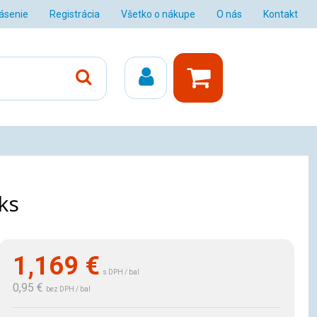
lásenie
Registrácia
Všetko o nákupe
O nás
Kontakt
ks
1,169
€
s DPH / bal
0,95 €
bez DPH / bal