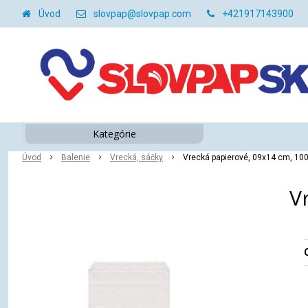
Úvod
slovpap@slovpap.com
+421917143900
Kategórie
Úvod
Balenie
Vrecká, sáčky
Vrecká papierové, 09x14 cm, 100
V
O