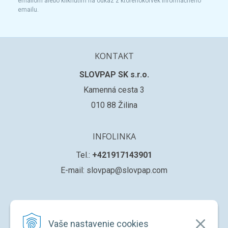
emailom alebo kliknutím na odkaz z ktoréhokoľvek informačného
emailu.
KONTAKT
SLOVPAP SK s.r.o.
Kamenná cesta 3
010 88 Žilina
INFOLINKA
Tel.:
+421917143901
E-mail: slovpap@slovpap.com
VŠETKO O NÁKUPE
Vaše nastavenie cookies
Obchodné podmienky