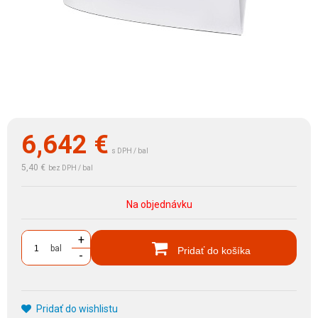
6,642
€
s DPH / bal
5,40 €
bez DPH / bal
Na objednávku
+
bal
Pridať do košíka
-
Pridať do wishlistu