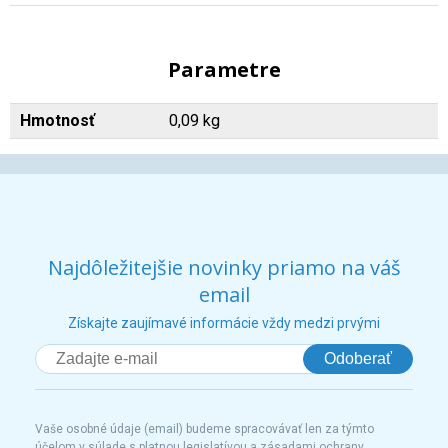
Parametre
Hmotnosť
0,09 kg
Najdôležitejšie novinky priamo na váš
email
Získajte zaujímavé informácie vždy medzi prvými
Odoberať
Vaše osobné údaje (email) budeme spracovávať len za týmto
účelom v súlade s platnou legislatívou a zásadami ochrany