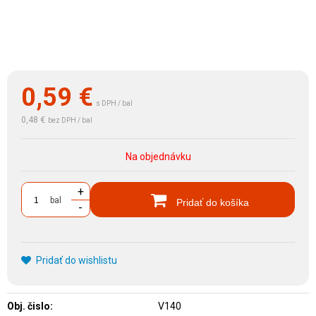
0,59
€
s DPH / bal
0,48 €
bez DPH / bal
Na objednávku
+
bal
Pridať do košíka
-
Pridať do wishlistu
Obj. čislo:
V140