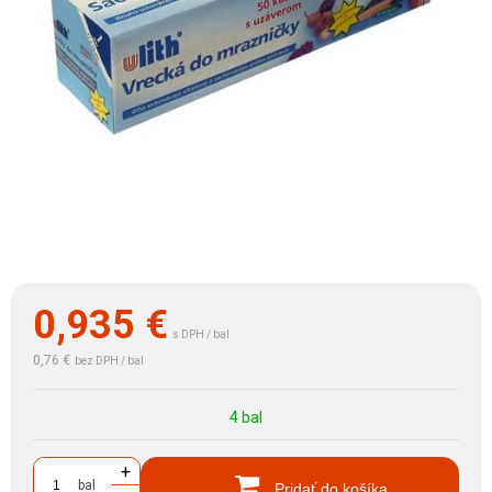
0,935
€
s DPH / bal
0,76 €
bez DPH / bal
4 bal
+
bal
Pridať do košíka