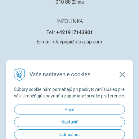
010 88 Žilina
INFOLINKA
Tel.:
+421917143901
E-mail: slovpap@slovpap.com
VŠETKO O NÁKUPE
Vaše nastavenie cookies
Obchodné podmienky
Ochana osobných údajov
Súbory cookie nám pomáhajú pri poskytovaní služieb pre
Registrácia nového zákazníka
vás. Umožňujú spoznať a zapamätať si vaše preferencie.
Žiadosť o registráciu na ďalší predaj
Prijať
Zabudnuté heslo
Nastaviť
© 2026 SLOVPAP SK •
NextShop
&
e-shop Pohoda Connector
by
NextCom
Odmietnuť