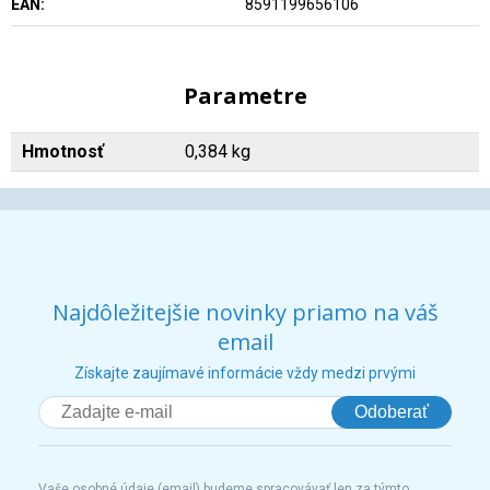
EAN:
8591199656106
Parametre
Hmotnosť
0,384 kg
Najdôležitejšie novinky priamo na váš
email
Získajte zaujímavé informácie vždy medzi prvými
Odoberať
Vaše osobné údaje (email) budeme spracovávať len za týmto