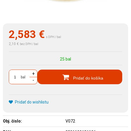
2,583
€
s DPH / bal
2,10 €
bez DPH / bal
25 bal
+
bal
Pridať do košíka
-
Pridať do wishlistu
Obj. čislo:
V072