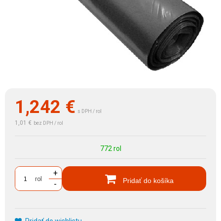
1,242
€
s DPH / rol
1,01 €
bez DPH / rol
772 rol
+
rol
Pridať do košíka
-