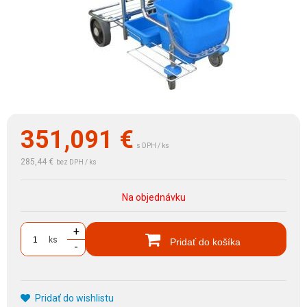
351,091
€
s DPH / ks
285,44 €
bez DPH / ks
Na objednávku
+
ks
Pridať do košíka
-
Pridať do wishlistu