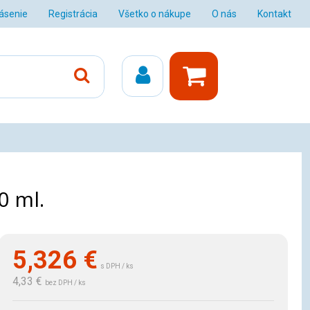
lásenie
Registrácia
Všetko o nákupe
O nás
Kontakt
0 ml.
5,326
€
s DPH / ks
4,33 €
bez DPH / ks