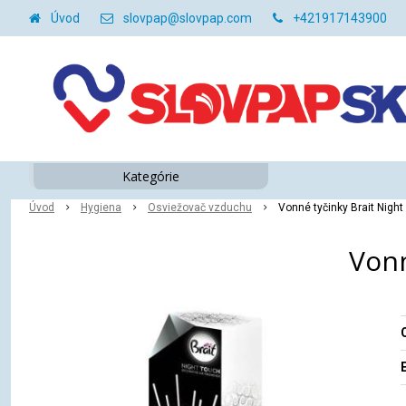
Úvod
slovpap@slovpap.com
+421917143900
Kategórie
Úvod
Hygiena
Osviežovač vzduchu
Vonné tyčinky Brait Night
Vonn
O