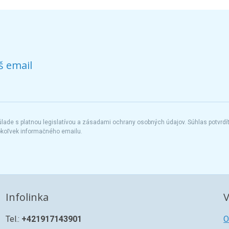
š email
ade s platnou legislatívou a zásadami ochrany osobných údajov. Súhlas potvrdí
okoľvek informačného emailu.
Infolinka
V
Tel.:
+421917143901
O