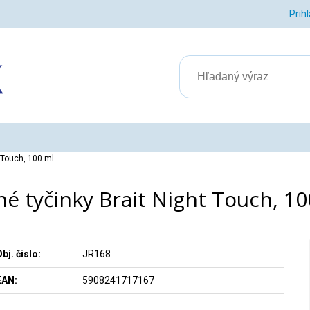
Prih
 Touch, 100 ml.
é tyčinky Brait Night Touch, 10
bj. čislo:
JR168
EAN:
5908241717167