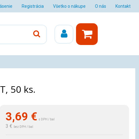
lásenie
Registrácia
Všetko o nákupe
O nás
Kontakt
T, 50 ks.
3,69
€
s DPH / bal
3 €
bez DPH / bal