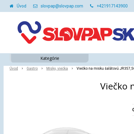
Úvod
slovpap@slovpap.com
+421917143900
Kategórie
Úvod
Gastro
Misky, viečka
Viečko na misku šalátovú JR357,50
Viečko n
O