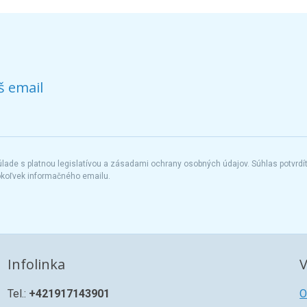
š email
ade s platnou legislatívou a zásadami ochrany osobných údajov. Súhlas potvrdí
okoľvek informačného emailu.
Infolinka
V
Tel.:
+421917143901
O