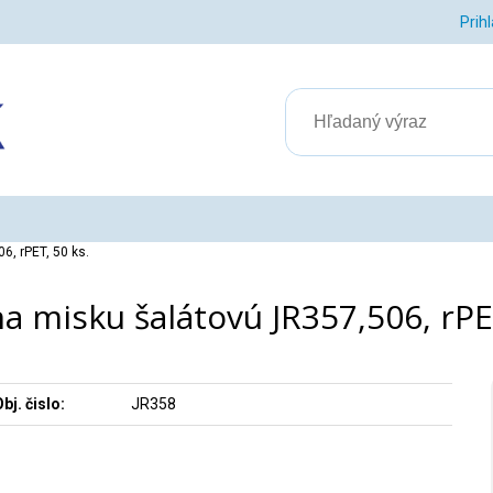
Prih
6, rPET, 50 ks.
a misku šalátovú JR357,506, rPE
bj. čislo:
JR358