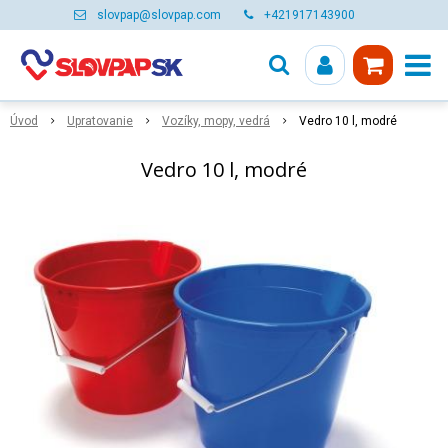
slovpap@slovpap.com
+421917143900
Úvod
Upratovanie
Vozíky, mopy, vedrá
Vedro 10 l, modré
Vedro 10 l, modré