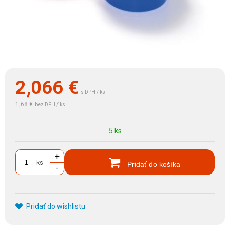
2,066
€
s DPH / ks
1,68 €
bez DPH / ks
5 ks
+
ks
Pridať do košíka
-
Pridať do wishlistu