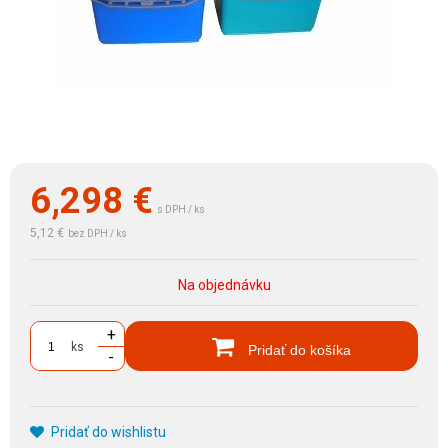
6,298
€
s DPH / ks
5,12 €
bez DPH / ks
Na objednávku
+
ks
Pridať do košíka
-
Pridať do wishlistu