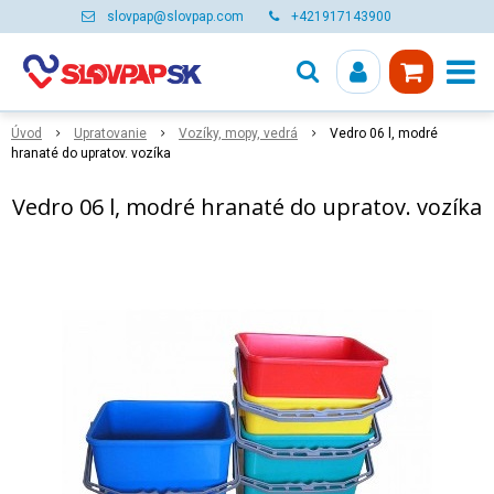
slovpap@slovpap.com
+421917143900
Úvod
Upratovanie
Vozíky, mopy, vedrá
Vedro 06 l, modré
hranaté do upratov. vozíka
Vedro 06 l, modré hranaté do upratov. vozíka