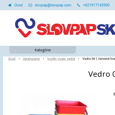
Úvod
slovpap@slovpap.com
+421917143900
Kategórie
Úvod
Upratovanie
Vozíky, mopy, vedrá
Vedro 06 l, červené hra
Vedro 0
O