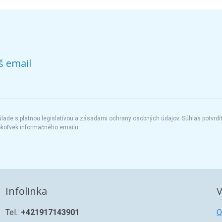
š email
ade s platnou legislatívou a zásadami ochrany osobných údajov. Súhlas potvrdí
okoľvek informačného emailu.
Infolinka
V
Tel.:
+421917143901
O