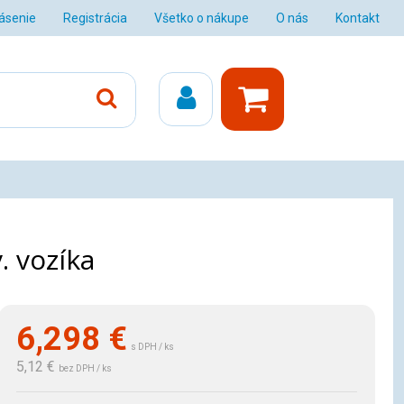
lásenie
Registrácia
Všetko o nákupe
O nás
Kontakt
. vozíka
6,298
€
s DPH / ks
5,12 €
bez DPH / ks