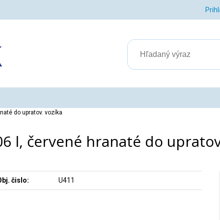
Prih
naté do upratov. vozíka
6 l, červené hranaté do upratov
bj. čislo:
U411