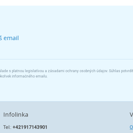
š email
ade s platnou legislatívou a zásadami ochrany osobných údajov. Súhlas potvrdí
okoľvek informačného emailu.
Infolinka
V
Tel.:
+421917143901
O