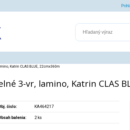
Prih
 lamino, Katrin CLAS BLUE, 22cmx360m
elné 3-vr, lamino, Katrin CLAS
bj. čislo:
KA464217
Obsah balenia:
2 ks