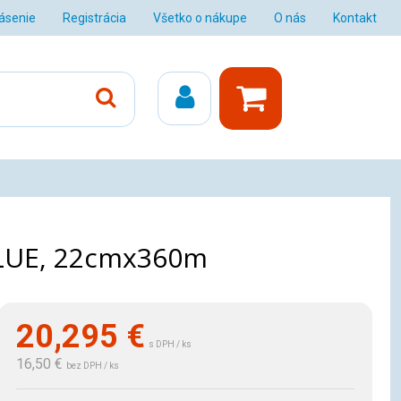
lásenie
Registrácia
Všetko o nákupe
O nás
Kontakt
 BLUE, 22cmx360m
20,295
€
s DPH / ks
16,50 €
bez DPH / ks