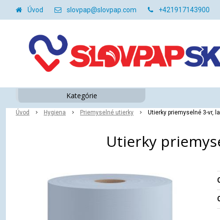
Úvod
slovpap@slovpap.com
+421917143900
Kategórie
Úvod
Hygiena
Priemyselné utierky
Utierky priemyselné 3-vr,
Utierky priemys
O