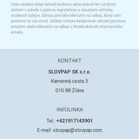
Vaše osobné údaje (email) budeme spracovávať len za týmto
účelom v súlade s platnou legislatívou a zásadami ochrany
osobných údajov. Súhlas potvrdíte kliknutím na odkaz, ktorý vám
pošleme na váš email. Súhlas môžete kedykoľvek odvolať písomne,
emailom alebo kliknutím na odkaz z ktoréhokoľvek informačného
emailu.
KONTAKT
SLOVPAP SK s.r.o.
Kamenná cesta 3
010 88 Žilina
INFOLINKA
Tel.:
+421917143901
E-mail: slovpap@slovpap.com