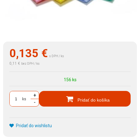
0,135
€
s DPH / ks
0,11 €
bez DPH / ks
156 ks
+
ks
Pridať do košíka
-
Pridať do wishlistu