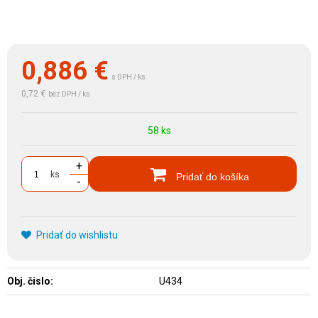
0,886
€
s DPH / ks
0,72 €
bez DPH / ks
58 ks
+
ks
Pridať do košíka
-
Pridať do wishlistu
Obj. čislo:
U434