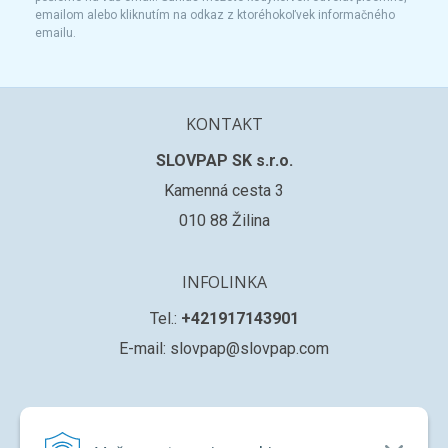
emailom alebo kliknutím na odkaz z ktoréhokoľvek informačného
emailu.
KONTAKT
SLOVPAP SK s.r.o.
Kamenná cesta 3
010 88 Žilina
INFOLINKA
Tel.:
+421917143901
E-mail: slovpap@slovpap.com
VŠETKO O NÁKUPE