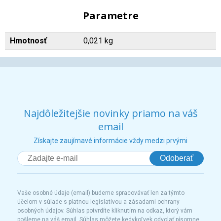
Parametre
Hmotnosť
0,021 kg
Najdôležitejšie novinky priamo na váš
email
Získajte zaujímavé informácie vždy medzi prvými
Odoberať
Vaše osobné údaje (email) budeme spracovávať len za týmto
účelom v súlade s platnou legislatívou a zásadami ochrany
osobných údajov. Súhlas potvrdíte kliknutím na odkaz, ktorý vám
pošleme na váš email. Súhlas môžete kedykoľvek odvolať písomne,