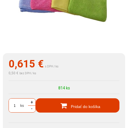
0,615
€
s DPH / ks
0,50 €
bez DPH / ks
814 ks
+
ks
Pridať do košíka
-