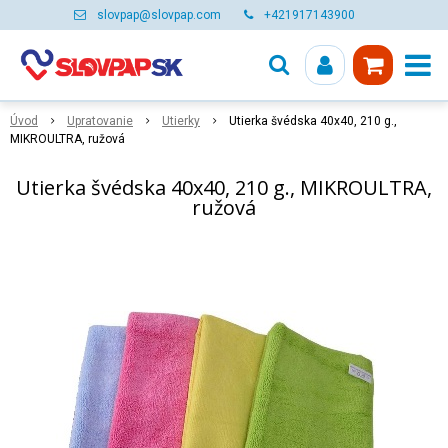
slovpap@slovpap.com
+421917143900
Úvod
Upratovanie
Utierky
Utierka švédska 40x40, 210 g.,
MIKROULTRA, ružová
Utierka švédska 40x40, 210 g., MIKROULTRA,
ružová