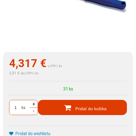
4,317
€
s DPH / ks
3,51 €
bez DPH / ks
31 ks
+
ks
Pridať do košíka
-
Pridať do wishlistu