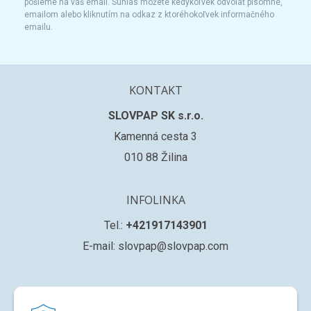
pošleme na váš email. Súhlas môžete kedykoľvek odvolať písomne,
emailom alebo kliknutím na odkaz z ktoréhokoľvek informačného
emailu.
KONTAKT
SLOVPAP SK s.r.o.
Kamenná cesta 3
010 88 Žilina
INFOLINKA
Tel.:
+421917143901
E-mail: slovpap@slovpap.com
VŠETKO O NÁKUPE