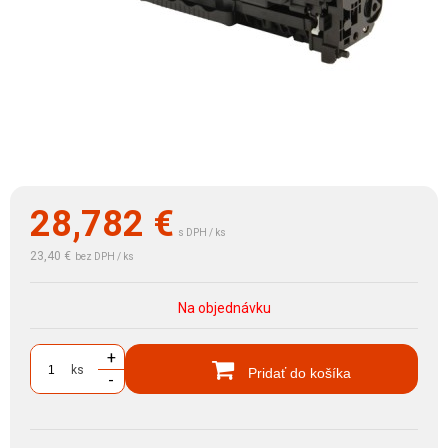
28,782
€
s DPH / ks
23,40 €
bez DPH / ks
Na objednávku
+
ks
Pridať do košíka
-