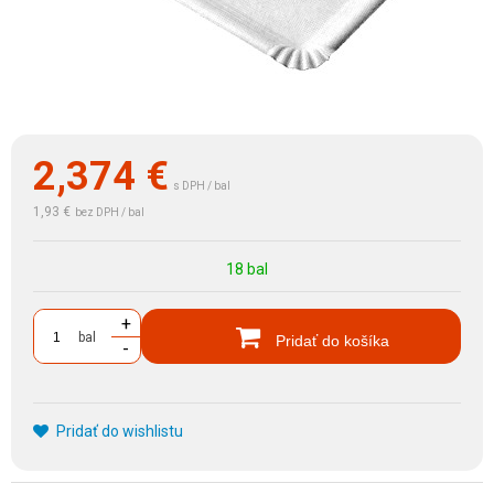
2,374
€
s DPH / bal
1,93 €
bez DPH / bal
18 bal
+
bal
Pridať do košíka
-
Pridať do wishlistu