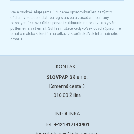
Vaše osobné údaje (email) budeme spracovávať len za týmto
účelom v súlade s platnou legislatívou a zásadami ochrany
osobných údajov. Súhlas potvrdíte kliknutím na odkaz, ktorý vám
pošleme na váš email. Súhlas môžete kedykoľvek odvolať písomne,
emailom alebo kliknutím na odkaz z ktoréhokoľvek informačného
emailu.
KONTAKT
SLOVPAP SK s.r.o.
Kamenná cesta 3
010 88 Žilina
INFOLINKA
Tel.:
+421917143901
E-mail: slovpap@slovpap.com