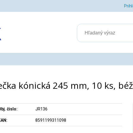
Prih
ečka kónická 245 mm, 10 ks, bé
bj. čislo:
JR136
EAN:
8591199311098