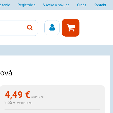
lásenie
Registrácia
Všetko o nákupe
O nás
Kontakt
žová
4,49
€
s DPH / bal
3,65 €
bez DPH / bal