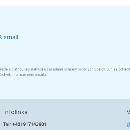
š email
ade s platnou legislatívou a zásadami ochrany osobných údajov. Súhlas potvrdí
okoľvek informačného emailu.
Infolinka
V
Tel.:
+421917143901
O