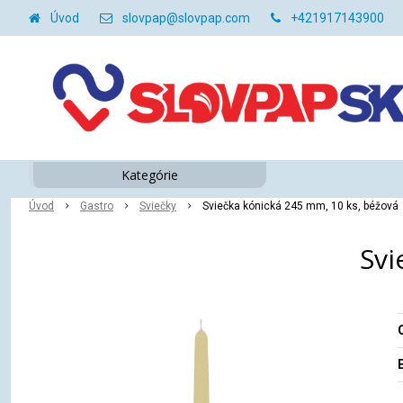
Úvod
slovpap@slovpap.com
+421917143900
Kategórie
Úvod
Gastro
Sviečky
Sviečka kónická 245 mm, 10 ks, béžová
Svi
O