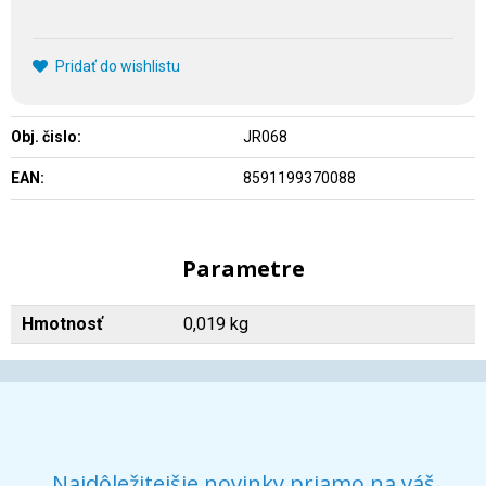
Pridať do wishlistu
Obj. čislo:
JR068
EAN:
8591199370088
Parametre
Hmotnosť
0,019 kg
Najdôležitejšie novinky priamo na váš