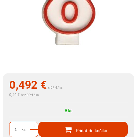
0,492
€
s DPH / ks
0,40 €
bez DPH / ks
8 ks
+
ks
Pridať do košíka
-