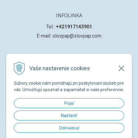
INFOLINKA
Tel.:
+421917143901
E-mail: slovpap@slovpap.com
VŠETKO O NÁKUPE
Vaše nastavenie cookies
Obchodné podmienky
Ochana osobných údajov
Súbory cookie nám pomáhajú pri poskytovaní služieb pre
Registrácia nového zákazníka
vás. Umožňujú spoznať a zapamätať si vaše preferencie.
Žiadosť o registráciu na ďalší predaj
Prijať
Zabudnuté heslo
Nastaviť
© 2026 SLOVPAP SK •
NextShop
&
e-shop Pohoda Connector
by
NextCom
Odmietnuť
s.r.o.