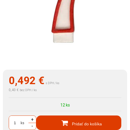
0,492
€
s DPH / ks
0,40 €
bez DPH / ks
12 ks
+
ks
Pridať do košíka
-