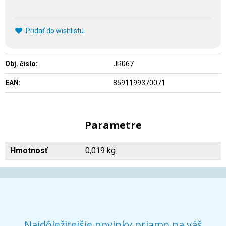
Pridať do wishlistu
Obj. čislo:
JR067
EAN:
8591199370071
Parametre
Hmotnosť
0,019 kg
Najdôležitejšie novinky priamo na váš