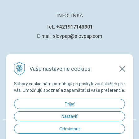
INFOLINKA
Tel.:
+421917143901
E-mail: slovpap@slovpap.com
VŠETKO O NÁKUPE
Vaše nastavenie cookies
Obchodné podmienky
Ochana osobných údajov
Súbory cookie nám pomáhajú pri poskytovaní služieb pre
Registrácia nového zákazníka
vás. Umožňujú spoznať a zapamätať si vaše preferencie.
Žiadosť o registráciu na ďalší predaj
Prijať
Zabudnuté heslo
Nastaviť
© 2026 SLOVPAP SK •
NextShop
&
e-shop Pohoda Connector
by
NextCom
Odmietnuť
s.r.o.