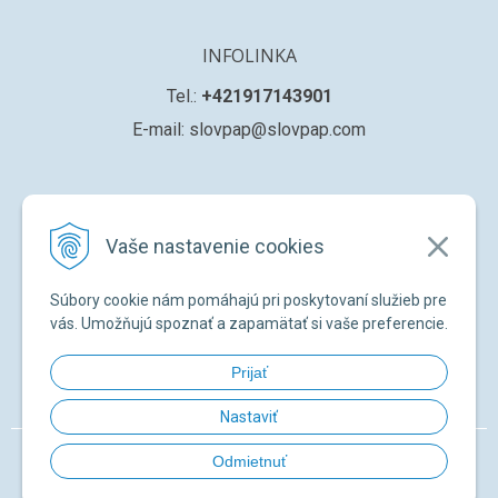
INFOLINKA
Tel.:
+421917143901
E-mail: slovpap@slovpap.com
VŠETKO O NÁKUPE
Vaše nastavenie cookies
Obchodné podmienky
Ochana osobných údajov
Súbory cookie nám pomáhajú pri poskytovaní služieb pre
Registrácia nového zákazníka
vás. Umožňujú spoznať a zapamätať si vaše preferencie.
Žiadosť o registráciu na ďalší predaj
Prijať
Zabudnuté heslo
Nastaviť
© 2026 SLOVPAP SK •
NextShop
&
e-shop Pohoda Connector
by
NextCom
Odmietnuť
s.r.o.