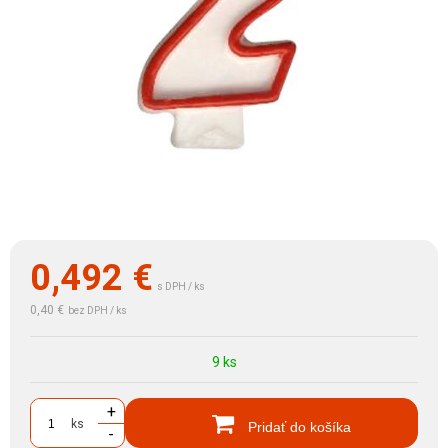
0,492
€
s DPH / ks
0,40 €
bez DPH / ks
9 ks
+
ks
Pridať do košíka
-