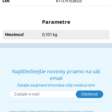
EAN:
8713797028325
Parametre
Hmotnosť
0,101 kg
Najdôležitejšie novinky priamo na váš
email
Získajte zaujímavé informácie vždy medzi prvými
Odoberať
Vaše osobné údaje (email) budeme spracovávať len za týmto