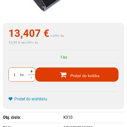
13,407
€
s DPH / ks
10,90 €
bez DPH / ks
1 ks
+
ks
Pridať do košíka
-
Pridať do wishlistu
Obj. čislo:
K310