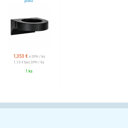
plast
1,353
€
s DPH / ks
1,10 €
bez DPH / ks
1 ks