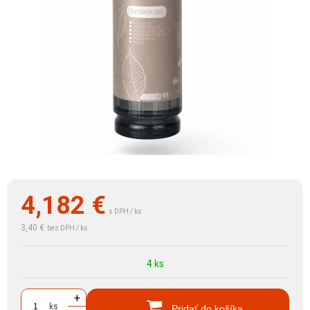
4,182
€
s DPH / ks
3,40 €
bez DPH / ks
4 ks
+
ks
Pridať do košíka