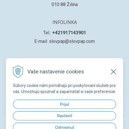
010 88 Žilina
INFOLINKA
Tel.:
+421917143901
E-mail: slovpap@slovpap.com
VŠETKO O NÁKUPE
Vaše nastavenie cookies
Obchodné podmienky
Ochana osobných údajov
Súbory cookie nám pomáhajú pri poskytovaní služieb pre
Registrácia nového zákazníka
vás. Umožňujú spoznať a zapamätať si vaše preferencie.
Žiadosť o registráciu na ďalší predaj
Prijať
Zabudnuté heslo
Nastaviť
© 2026 SLOVPAP SK •
NextShop
&
e-shop Pohoda Connector
by
NextCom
Odmietnuť