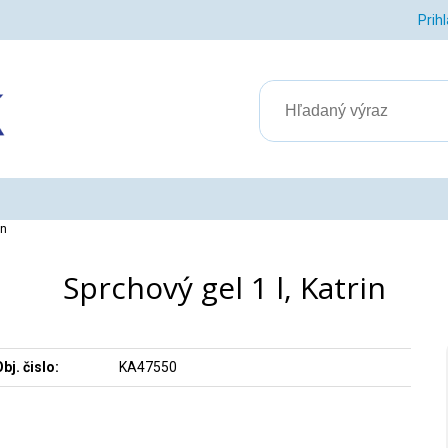
Prih
in
Sprchový gel 1 l, Katrin
bj. čislo:
KA47550