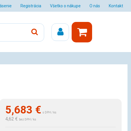
lásenie
Registrácia
Všetko o nákupe
O nás
Kontakt
5,683
€
s DPH / ks
4,62 €
bez DPH / ks