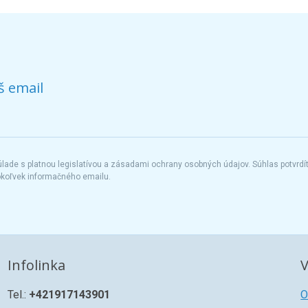
š email
ade s platnou legislatívou a zásadami ochrany osobných údajov. Súhlas potvrdí
okoľvek informačného emailu.
Infolinka
V
Tel.:
+421917143901
O