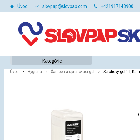
Úvod
slovpap@slovpap.com
+421917143900
Kategórie
Úvod
Hygiena
Šampón a sprchovací gél
Sprchový gel 1 l, Katr
O